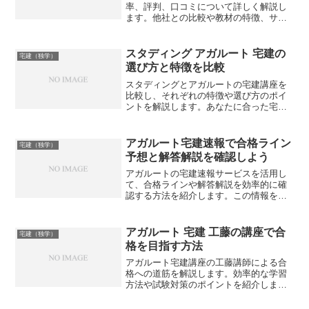
率、評判、口コミについて詳しく解説し
ます。他社との比較や教材の特徴、サポ
ート体制なども紹介しますが、あなたに
合った講座はどれでしょうか？
スタディング アガルート 宅建の
宅建（独学）
選び方と特徴を比較
スタディングとアガルートの宅建講座を
比較し、それぞれの特徴や選び方のポイ
ントを解説します。あなたに合った宅建
講座はどちらでしょうか？
アガルート宅建速報で合格ライン
宅建（独学）
予想と解答解説を確認しよう
アガルートの宅建速報サービスを活用し
て、合格ラインや解答解説を効率的に確
認する方法を紹介します。この情報を参
考に、あなたの宅建試験対策はどのよう
に変わりますか？
アガルート 宅建 工藤の講座で合
宅建（独学）
格を目指す方法
アガルート宅建講座の工藤講師による合
格への道筋を解説します。効率的な学習
方法や試験対策のポイントを紹介します
が、あなたにとって最適な学習方法は何
でしょうか？