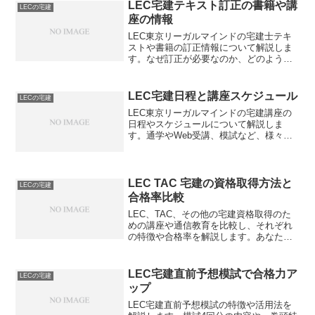
の記事を読んでみませんか？
LEC宅建テキスト訂正の書籍や講
LECの宅建
座の情報
LEC東京リーガルマインドの宅建士テキ
ストや書籍の訂正情報について解説しま
す。なぜ訂正が必要なのか、どのように
確認すればよいのでしょうか？
LEC宅建日程と講座スケジュール
LECの宅建
LEC東京リーガルマインドの宅建講座の
日程やスケジュールについて解説しま
す。通学やWeb受講、模試など、様々な
選択肢がありますが、あなたに最適な学
習プランはどれでしょうか？
LEC TAC 宅建の資格取得方法と
LECの宅建
合格率比較
LEC、TAC、その他の宅建資格取得のた
めの講座や通信教育を比較し、それぞれ
の特徴や合格率を解説します。あなたに
最適な宅建資格取得方法はどれでしょう
か？
LEC宅建直前予想模試で合格力ア
LECの宅建
ップ
LEC宅建直前予想模試の特徴や活用法を