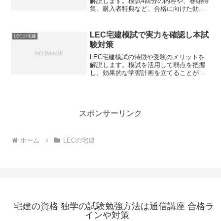
解説します。模試4回分の内容や、巻頭特
集、購入者特典など、合格に向けた効果
的な学習方法を紹介します。あなたは直
前期にどのように模試を活用しますか？
LEC宅建模試で実力を確認し本試
LECの宅建
験対策
LEC宅建模試の特徴や受験のメリットを
解説します。模試を活用して弱点を把握
し、効果的な学習計画を立てることがで
きます。あなたも模試を受けて本試験へ
の準備を整えてみませんか？
スポンサーリンク
ホーム
LECの宅建
宅建の資格 独学の試験勉強方法は通信講座 合格ラ
インや対策