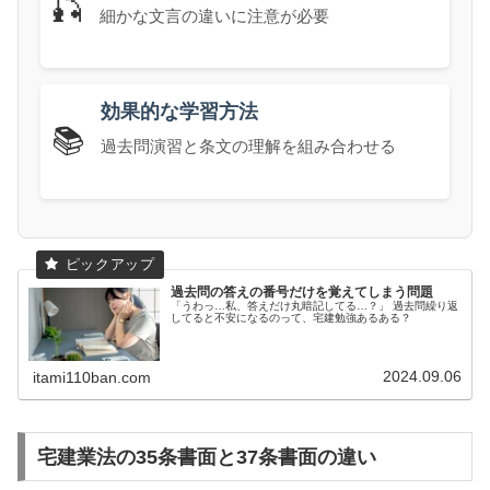
🎣
細かな文言の違いに注意が必要
効果的な学習方法
📚
過去問演習と条文の理解を組み合わせる
過去問の答えの番号だけを覚えてしまう問題
「うわっ…私、答えだけ丸暗記してる…？」 過去問繰り返
してると不安になるのって、宅建勉強あるある？
2024.09.06
itami110ban.com
宅建業法の35条書面と37条書面の違い