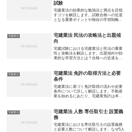
試験
宅建業法の効果的な勉強法と満点を目指
すコツを解説します。試験合格への近道
となる重要ポイントや独自の学習戦略も
紹介。あなたも宅建業法で高得点を狙え
るようになるかもしれません。どのよう
に宅建業法を攻略しますか？
宅建業法 民法の攻略法と出題傾
宅建業法
向
宅建試験における宅建業法と民法の重要
性と攻略法を解説します。出題傾向や効
果的な学習方法とは？合格への近道を探
りませんか？
宅建業法 免許の取得方法と必要
宅建業法
条件
宅建業法に基づく免許取得の流れや必要
条件について詳しく解説します。不動産
業を始めるにあたり、宅建業免許は本当
に必要なのでしょうか？
宅建業法 人数 専任取引士 設置義
宅建業法
務
宅建業法における専任取引士の設置義務
と必要人数について解説します。なぜ5人