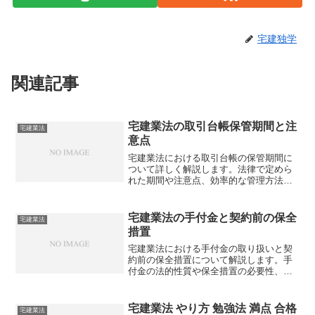
宅建独学
関連記事
宅建業法の取引台帳保管期間と注
宅建業法
意点
宅建業法における取引台帳の保管期間に
ついて詳しく解説します。法律で定めら
れた期間や注意点、効率的な管理方法ま
で網羅していますが、実務ではどのよう
に対応すべきでしょうか？
宅建業法の手付金と契約前の保全
宅建業法
措置
宅建業法における手付金の取り扱いと契
約前の保全措置について解説します。手
付金の法的性質や保全措置の必要性、具
体的な手続きなど、宅建試験対策に役立
つ情報を提供しますが、実務ではどのよ
うに適用されているのでしょうか？
宅建業法 やり方 勉強法 満点 合格
宅建業法