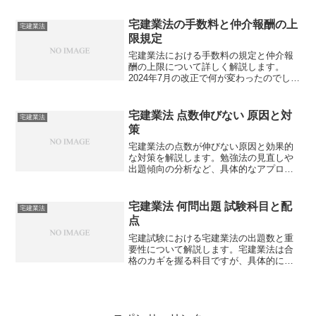
宅建業法の手数料と仲介報酬の上
宅建業法
限規定
宅建業法における手数料の規定と仲介報
酬の上限について詳しく解説します。
2024年7月の改正で何が変わったのでしょ
うか？
宅建業法 点数伸びない 原因と対
宅建業法
策
宅建業法の点数が伸びない原因と効果的
な対策を解説します。勉強法の見直しや
出題傾向の分析など、具体的なアプロー
チ方法を紹介しますが、あなたに最適な
方法は何でしょうか？
宅建業法 何問出題 試験科目と配
宅建業法
点
宅建試験における宅建業法の出題数と重
要性について解説します。宅建業法は合
格のカギを握る科目ですが、具体的にど
のように対策すべきなのでしょうか？