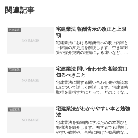
関連記事
宅建業法 報酬告示の改正と上限
宅建業法
額
宅建業法における報酬告示の改正内容と
上限額の変更点を解説します。空き家対
策や媒介契約の種類による違いなど、実
務に役立つ情報を詳しく紹介しますが、
最新の改正でどのような影響があるので
しょうか？
宅建業法 問い合わせ先 相談窓口
宅建業法
知るべきこと
宅建業法に関する問い合わせ先や相談窓
口について詳しく解説します。宅建資格
取得を目指す方にとって、どのような情
報が役立つのでしょうか？
宅建業法がわかりやすい本と勉強
宅建業法
法
宅建業法を効率的に学ぶための本選びと
勉強法を紹介します。初学者でも理解し
やすい教材や、合格に向けた効果的な学
習方法とは？