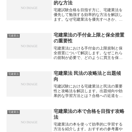
的な方法
宅建試験合格を目指す方に、宅建業法を
優先して勉強する効率的な方法を解説し
ます。なぜ宅建業法を優先すべきか、ど
のように学習を進めるべきか、そして他
の科目とのバランスをどう取るべきでし
ょうか？
宅建業法の手付金上限と保全措置
宅建業法
の重要性
宅建業法における手付金の上限規制と保
全措置について解説します。なぜこれら
の規制が必要で、どのように買主を保護
しているのでしょうか？
宅建業法 民法の攻略法と出題傾
宅建業法
向
宅建試験における宅建業法と民法の重要
性と攻略法を解説します。出題傾向や効
果的な学習方法とは？合格への近道を探
りませんか？
宅建業法の本で合格を目指す攻略
宅建業法
法
宅建業法の本を使って効率的に学習する
方法を紹介します。おすすめの参考書や