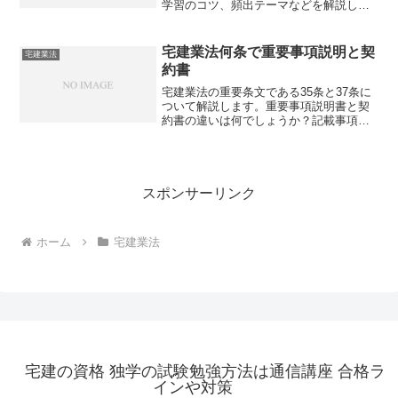
学習のコツ、頻出テーマなどを解説しま
すが、あなたにぴったりの学習法は見つ
かるでしょうか？
宅建業法何条で重要事項説明と契
宅建業法
約書
宅建業法の重要条文である35条と37条に
ついて解説します。重要事項説明書と契
約書の違いは何でしょうか？記載事項や
交付のタイミングなど、実務に役立つポ
イントを押さえましょう。宅建試験対策
にも使える情報満載ですが、あなたはす
べて把握できていますか？
スポンサーリンク
ホーム
宅建業法
宅建の資格 独学の試験勉強方法は通信講座 合格ラ
インや対策