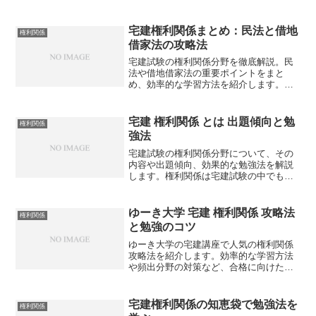
識を克服し、合格への道筋を立てるに
は？
宅建権利関係まとめ：民法と借地
権利関係
借家法の攻略法
宅建試験の権利関係分野を徹底解説。民
法や借地借家法の重要ポイントをまと
め、効率的な学習方法を紹介します。こ
の記事を読めば、権利関係の攻略法が分
かるでしょうか？
宅建 権利関係 とは 出題傾向と勉
権利関係
強法
宅建試験の権利関係分野について、その
内容や出題傾向、効果的な勉強法を解説
します。権利関係は宅建試験の中でも重
要な分野ですが、どのように攻略すれば
よいのでしょうか？
ゆーき大学 宅建 権利関係 攻略法
権利関係
と勉強のコツ
ゆーき大学の宅建講座で人気の権利関係
攻略法を紹介します。効率的な学習方法
や頻出分野の対策など、合格に向けた具
体的なアドバイスを提供しています。あ
なたも宅建試験の権利関係を克服できる
でしょうか？
宅建権利関係の知恵袋で勉強法を
権利関係