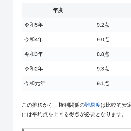
年度
令和5年
9.2点
令和4年
9.0点
令和3年
8.8点
令和2年
9.3点
令和元年
9.1点
この推移から、権利関係の
難易度
は比較的安
には平均点を上回る得点が必要となります。