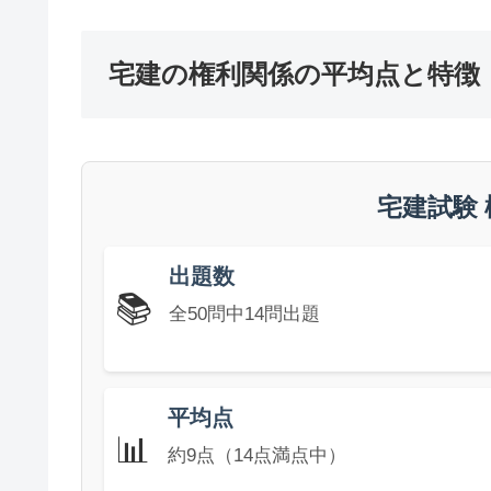
宅建の権利関係の平均点と特徴
宅建試験
出題数
📚
全50問中14問出題
平均点
📊
約9点（14点満点中）