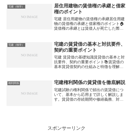
とは、賃借人が賃借物（主に不動産）を
居住用建物の賃借権の承継と借家
宅建（独学）
第三者に又貸しすることを...
権のポイント
宅建 居住用建物の賃借権の承継居住用建
物の賃借権の承継と借家権のポイント🏠
賃借権の承継とは賃借人が死亡した際
に、特定の条件下で他者が賃借権を引き
継ぐこと👥特別縁故者の役割相続人がい
ない場合、事実上の家族関係にある同居
宅建の賃貸借の基本と対抗要件、
宅建（独学）
者が賃借権を承継可能📜法...
契約の重要ポイント
宅建 賃貸借の基礎知識賃貸借の基本と対
抗要件、契約の重要ポイント📚賃貸借の
基本賃貸借契約の仕組みと特徴を理解す
る🛡️対抗要件第三者への効力と保護の仕
組み📝契約の重要ポイントトラブル回避
のための注意点宅建試験における賃貸借
宅建権利関係の賃貸借を徹底解説
権利関係
の出題傾向宅地建物取...
宅建試験の権利関係で頻出の賃貸借につ
いて、基本から応用まで詳しく解説しま
す。賃貸借の存続期間や修繕義務、対抗
要件など重要ポイントを押さえています
が、あなたは全て理解できていますか？
スポンサーリンク