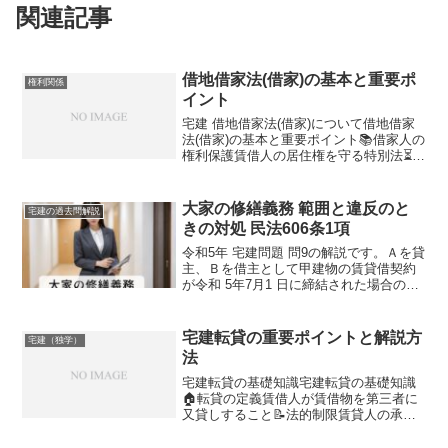
関連記事
借地借家法(借家)の基本と重要ポ
権利関係
イント
宅建 借地借家法(借家)について借地借家
法(借家)の基本と重要ポイント📚借家人の
権利保護賃借人の居住権を守る特別法⏳契
約の継続性正当事由がない限り更新拒絶
できない💰賃料増減額請求権経済事情の
変動に応じて賃料調整可能宅建 借地借家
大家の修繕義務 範囲と違反のと
宅建の過去問解説
法(借家)の...
きの対処 民法606条1項
令和5年 宅建問題 問9の解説です。Ａを貸
主、Ｂを借主として甲建物の賃貸借契約
が令和 5年7月1 日に締結された場合の甲
建物の修繕に関する次の記述のうち、民
法の規定によれば、誤っているものはど
れか。1 甲建物の修繕が必要であるこ
宅建転貸の重要ポイントと解説方
宅建（独学）
とを、Ａが...
法
宅建転貸の基礎知識宅建転貸の基礎知識
🏠転貸の定義賃借人が賃借物を第三者に
又貸しすること📝法的制限賃貸人の承諾
が必要💰賃料問題転借人の直接支払い義
務あり宅建転貸の定義と仕組み宅建転貸