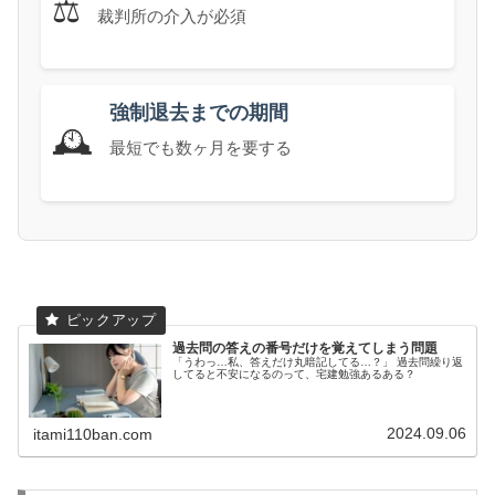
⚖️
裁判所の介入が必須
強制退去までの期間
🕰️
最短でも数ヶ月を要する
過去問の答えの番号だけを覚えてしまう問題
「うわっ…私、答えだけ丸暗記してる…？」 過去問繰り返
してると不安になるのって、宅建勉強あるある？
2024.09.06
itami110ban.com