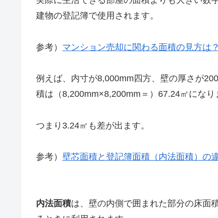
実際に生活できる部屋の面積よりも大きい数
建物の登記簿で使用されます。
参考）
マンション売却に関わる面積の見方は
例えば、内寸が8,000mm四方、壁の厚さが2
積は（8,200mm×8,200mm＝）67.24㎡にな
つまり3.24㎡も差が出ます。
参考）
壁芯面積と登記簿面積（内法面積）の
内法面積
は、壁の内側で囲まれた部分の床面