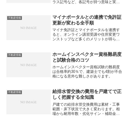
ラス記号など、各記号が持つ意味と実務
上のリスクを徹底解説。見落とすと不動
産取引に重大な支障が生じる可能性も。
あなたは本当に公図を読めていますか？
マイナポータルとの連携で免許証
不動産情報
更新が変わる全手順
マイナ免許証とマイナポータルを連携す
ると、オンライン講習受講や住所変更ワ
ンストップなど多くのメリットが得られ
ます。不動産従事者が知っておくべき手
続きの全貌とは？
ホームインスペクター資格難易度
不動産情報
と試験合格のコツ
ホームインスペクター資格試験の難易度
は合格率約30％で、建築士でも4割が不合
格になる意外な難しさがあります。
給排水管交換の費用を戸建てで正
不動産情報
しく把握する全知識
戸建ての給排水管交換費用は素材・工事
範囲・床下状況で大きく変わります。相
場から耐用年数・劣化サイン・補助金の
使い方まで、不動産実務に直結する知識
をまとめました。あなたの物件は本当に
適正価格で動いていますか？