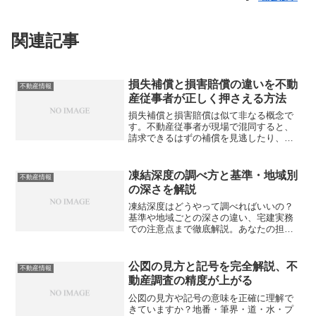
関連記事
損失補償と損害賠償の違いを不動
不動産情報
産従事者が正しく押さえる方法
損失補償と損害賠償は似て非なる概念で
す。不動産従事者が現場で混同すると、
請求できるはずの補償を見逃したり、法
的トラブルに発展するリスクがありま
す。正しく理解できていますか？
凍結深度の調べ方と基準・地域別
不動産情報
の深さを解説
凍結深度はどうやって調べればいいの？
基準や地域ごとの深さの違い、宅建実務
での注意点まで徹底解説。あなたの担当
エリアの凍結深度、正確に把握できてい
ますか？
公図の見方と記号を完全解説、不
不動産情報
動産調査の精度が上がる
公図の見方や記号の意味を正確に理解で
きていますか？地番・筆界・道・水・プ