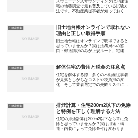
スウェーデン式サウンディングは戸建住
宅の地盤調査で最も普及している試験方
法です。不動産業従事者が知っておくべ
き費用相場、調査手順、結果の読み方か
ら地盤改良の判定まで徹底解説します。
瑕疵保険加入に必須のこの調査を理解し
旧土地台帳オンラインで取れない
不動産情報
ていますか？
理由と正しい取得手順
旧土地台帳はオンラインで取得できると
思っていませんか？実は法務局への窓
口・郵送請求のみが正規ルート。宅建事
業従事者が知っておくべき無料取得の手
順と実務での活用法を解説します。
解体住宅の費用と税金の注意点
不動産情報
住宅を解体する際、多くの不動産従事者
が見落としがちなコストや税負担の変
化、そして業者選定での失敗リスクにつ
いて詳しく解説します。解体後の固定資
産税の増額や付帯工事費用など、知らな
いと損する重要情報をお伝えしますが、
あなたは本当にすべて把握しています
排煙計算・住宅200m2以下の免除
不動産情報
か？
と特例を正しく理解する方法
住宅の排煙計算は200m2以下なら常に免
除と思っていませんか？実は用途・構
造・内装によって免除条件は変わりま
す。宅建事業従事者が現場で使える正確