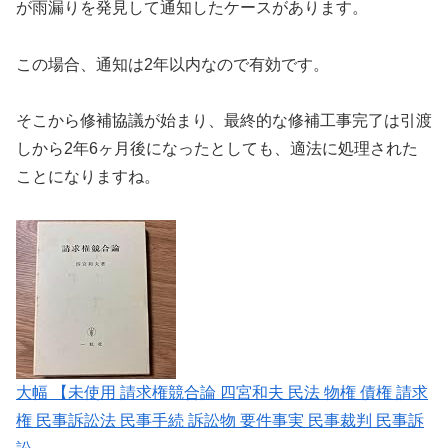
が雨漏りを発見して通知したケースがあります。
この場合、通知は2年以内なので有効です。
そこから修補協議が始まり、最終的な修補工事完了は引渡
しから2年6ヶ月後になったとしても、適法に処理された
ことになりますね。
大幅 【未使用 請求権競合論 四宮和夫 民法 物権 債権 請求
権 民事訴訟法 民事手続 訴訟物 要件事実 民事裁判 民事訴