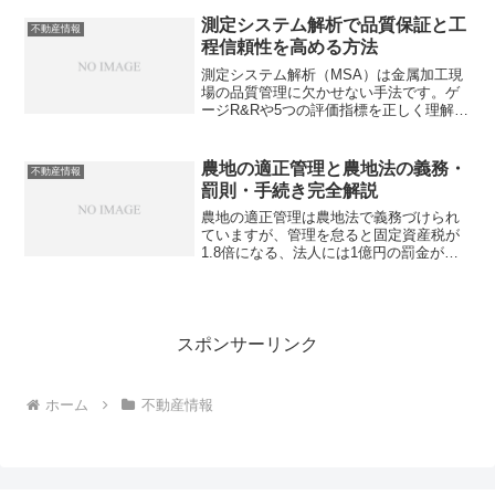
な知識を解説します。
測定システム解析で品質保証と工
不動産情報
程信頼性を高める方法
測定システム解析（MSA）は金属加工現
場の品質管理に欠かせない手法です。ゲ
ージR&Rや5つの評価指標を正しく理解・
実践することで、不良流出や誤判定のリ
スクを大幅に減らせます。あなたの現場
の測定システムは本当に信頼できます
農地の適正管理と農地法の義務・
不動産情報
か？
罰則・手続き完全解説
農地の適正管理は農地法で義務づけられ
ていますが、管理を怠ると固定資産税が
1.8倍になる、法人には1億円の罰金が科
されるなど知らないと損するリスクがあ
ります。不動産従事者が押さえるべきポ
イントとは？
スポンサーリンク
ホーム
不動産情報