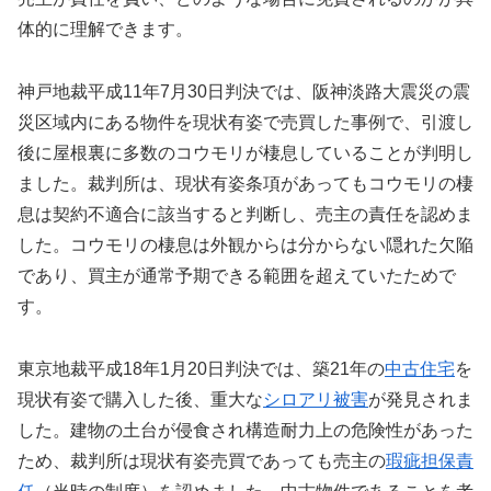
体的に理解できます。
神戸地裁平成11年7月30日判決では、阪神淡路大震災の震
災区域内にある物件を現状有姿で売買した事例で、引渡し
後に屋根裏に多数のコウモリが棲息していることが判明し
ました。裁判所は、現状有姿条項があってもコウモリの棲
息は契約不適合に該当すると判断し、売主の責任を認めま
した。コウモリの棲息は外観からは分からない隠れた欠陥
であり、買主が通常予期できる範囲を超えていたためで
す。
東京地裁平成18年1月20日判決では、築21年の
中古住宅
を
現状有姿で購入した後、重大な
シロアリ被害
が発見されま
した。建物の土台が侵食され構造耐力上の危険性があった
ため、裁判所は現状有姿売買であっても売主の
瑕疵担保責