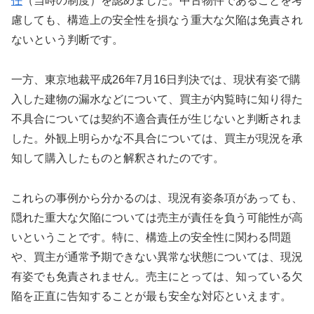
任
（当時の制度）を認めました。中古物件であることを考
慮しても、構造上の安全性を損なう重大な欠陥は免責され
ないという判断です。
一方、東京地裁平成26年7月16日判決では、現状有姿で購
入した建物の漏水などについて、買主が内覧時に知り得た
不具合については契約不適合責任が生じないと判断されま
した。外観上明らかな不具合については、買主が現況を承
知して購入したものと解釈されたのです。
これらの事例から分かるのは、現況有姿条項があっても、
隠れた重大な欠陥については売主が責任を負う可能性が高
いということです。特に、構造上の安全性に関わる問題
や、買主が通常予期できない異常な状態については、現況
有姿でも免責されません。売主にとっては、知っている欠
陥を正直に告知することが最も安全な対応といえます。