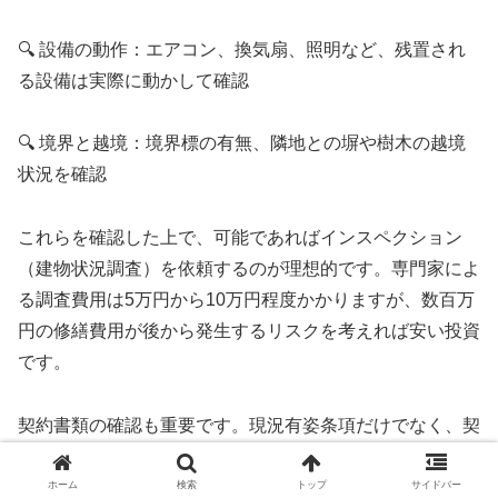
🔍 設備の動作：エアコン、換気扇、照明など、残置され
る設備は実際に動かして確認
🔍 境界と越境：境界標の有無、隣地との塀や樹木の越境
状況を確認
これらを確認した上で、可能であればインスペクション
（建物状況調査）を依頼するのが理想的です。専門家によ
る調査費用は5万円から10万円程度かかりますが、数百万
円の修繕費用が後から発生するリスクを考えれば安い投資
です。
契約書類の確認も重要です。現況有姿条項だけでなく、契
約不適合責任の範囲、通知期限、免責事項などを細かく確
認しましょう。特に「引渡しから〇ヶ月以内に通知」とい
ホーム
検索
トップ
サイドバー