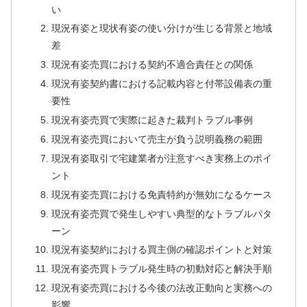
い
現況有姿と現状有姿の使い分けが生じる背景と地域
差
現況有姿売買における契約不適合責任との関係
現況有姿契約書における記載内容と付帯設備表の重
要性
現況有姿売買で実際に起きた裁判トラブル事例
現況有姿売買において売主が負う説明義務の範囲
現況有姿取引で宅建業者が注意すべき実務上のポイ
ント
現況有姿売買における免責特約が無効になるケース
現況有姿売買で発生しやすい典型的なトラブルパタ
ーン
現況有姿契約における買主側の確認ポイントと対策
現況有姿売買トラブル発生時の初動対応と解決手順
現況有姿売買における今後の法改正動向と実務への
影響