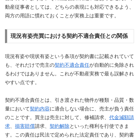
動産従事者としては、どちらの表現にも対応できるよう、
両方の用語に慣れておくことが実務上は重要です。
現況有姿売買における契約不適合責任との関係
現況有姿や現状有姿という条項が契約書に記載されていて
も、それだけで売主の
契約不適合責任
が自動的に免除され
るわけではありません。これが不動産実務で最も誤解され
やすい点です。
契約不適合責任とは、引き渡された物件が種類・品質・数
量において
契約内容
に適合しない場合に、売主が負う責任
のことです。買主は売主に対して、修補請求、
代金減額請
求
、
損害賠償
請求、
契約解除
といった権利を行使できま
す。この責任は民法で定められた法定責任であり、契約書