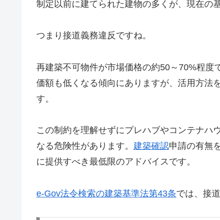
制定以前に建てられた建物の多くが、現在の
つまり接道義務違反ですね。
再建築不可物件が市場価格の約50～70%程
価額も低くなる傾向にありますが、活用方法
す。
この制約を理解せずにプレハブやコンテナハ
なる危険性があります。
建築確認
申請の有無
に提供すべき最低限のアドバイスです。
e-Gov法令検索の建築基準法第43条
では、接