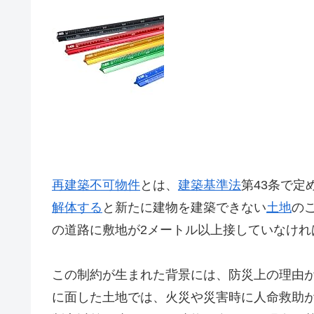
再建築不可物件
とは、
建築基準法
第43条で定
解体する
と新たに建物を建築できない
土地
の
の道路に敷地が2メートル以上接していなけれ
この制約が生まれた背景には、防災上の理由
に面した土地では、火災や災害時に人命救助が