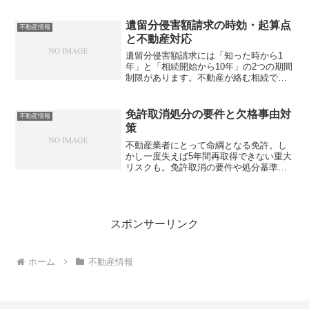
きか迷っていませんか？
遺留分侵害額請求の時効・起算点
不動産情報
と不動産対応
遺留分侵害額請求には「知った時から1
年」と「相続開始から10年」の2つの期間
制限があります。不動産が絡む相続で起
算点を誤ると請求権が失われるリスク
も。正しい知識で顧客対応できています
か？
免許取消処分の要件と欠格事由対
不動産情報
策
不動産業者にとって命綱となる免許。し
かし一度失えば5年間再取得できない重大
リスクも。免許取消の要件や処分基準、
欠格事由について把握していますか？
スポンサーリンク
ホーム
不動産情報