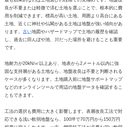
良が不要または軽微で済む土地を選ぶことで、根本的に費
用を削減できます。標高が高い土地、周囲より高台にある
土地、近くに神社や仏閣がある土地は地盤が強い傾向があ
ります。
古い
地図やハザードマップで土地の履歴を確認
し、過去に田んぼや池、川だった場所を避けることも重要
です。
地耐力が20kN/㎡以上あり、地表から2メートル以内に強
固な支持層がある土地なら、地盤改良は不要と判断される
ケースが多くなります。土地購入前に地盤サポートマップ
などのオンラインツールで周辺の地盤データを確認するこ
ともできます。
工法の選択も費用に大きく影響します。表層改良工法で対
応できる浅い軟弱地盤なら、100坪で70万円から150万円