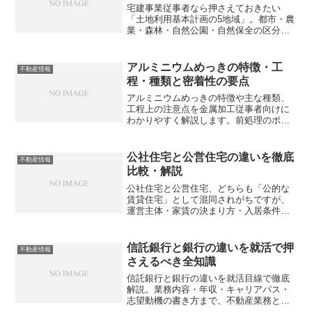
宅建事業従事者なら押さえておきたい
「土地利用基本計画の5地域」。都市・農
業・森林・自然公園・自然保全の区分と
個別規制法の関係、重複地域の調整方
針、さらに届出義務を見落とすと100万円
の罰金リスクまで、実務に直結するポイ
アルミニウムめっきの特徴・工
不動産情報
ントをわかりやすく解説します。あなた
程・種類と密着性の要点
の取引に潜むリスク、見落としていませ
んか？
アルミニウムめっきの特徴や主な種類、
工程上の注意点を金属加工従事者向けに
わかりやすく解説します。前処理のポイ
ントや用途別の選び方まで、実務に直結
する情報とは？
公社住宅と公営住宅の違いを徹底
不動産情報
比較・解説
公社住宅と公営住宅、どちらも「公的な
賃貸住宅」として混同されがちですが、
運営主体・家賃の決まり方・入居条件ま
で実は大きく異なります。どちらがあな
たに向いているのでしょうか？
信託銀行と銀行の違いを就活で押
不動産情報
さえるべき全知識
信託銀行と銀行の違いを就活目線で徹底
解説。業務内容・年収・キャリアパス・
志望動機の書き方まで、不動産業務との
深い関係も含めて整理。どちらを選ぶべ