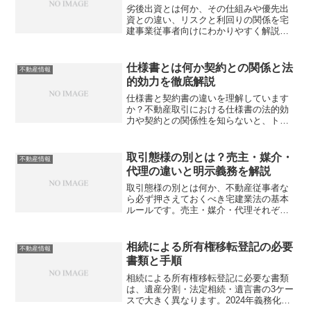
劣後出資とは何か、その仕組みや優先出
資との違い、リスクと利回りの関係を宅
建事業従事者向けにわかりやすく解説し
ます。不動産ファンドや不動産クラウド
ファンディングに関わる方は必読です。
仕様書とは何か契約との関係と法
不動産情報
的効力を徹底解説
仕様書と契約書の違いを理解しています
か？不動産取引における仕様書の法的効
力や契約との関係性を知らないと、トラ
ブル時に数百万円の損失を招くことも。
正しい知識を身につけていますか？
取引態様の別とは？売主・媒介・
不動産情報
代理の違いと明示義務を解説
取引態様の別とは何か、不動産従事者な
ら必ず押さえておくべき宅建業法の基本
ルールです。売主・媒介・代理それぞれ
の違いや明示義務の注意点を正しく理解
できていますか？
相続による所有権移転登記の必要
不動産情報
書類と手順
相続による所有権移転登記に必要な書類
は、遺産分割・法定相続・遺言書の3ケー
スで大きく異なります。2024年義務化で