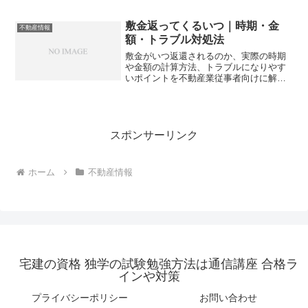
10万円以下の過料リスクも。正確な書類
準備で手続きをスムーズに進める方法と
は？
敷金返ってくるいつ｜時期・金
不動産情報
額・トラブル対処法
敷金がいつ返還されるのか、実際の時期
や金額の計算方法、トラブルになりやす
いポイントを不動産業従事者向けに解説
します。契約書の記載から民法のルール
まで、入居者から質問されても即答でき
る知識を身につけられますか？
スポンサーリンク
ホーム
不動産情報
宅建の資格 独学の試験勉強方法は通信講座 合格ラ
インや対策
プライバシーポリシー
お問い合わせ