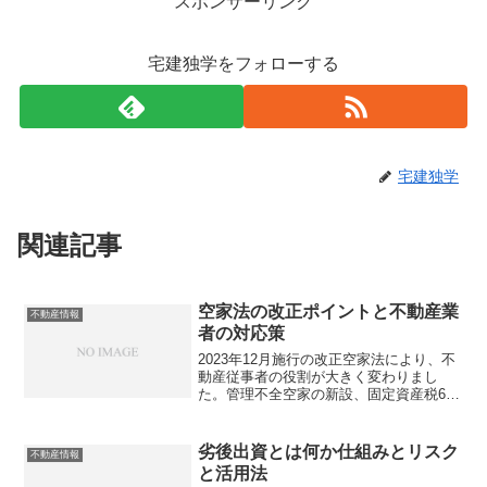
スポンサーリンク
宅建独学をフォローする
宅建独学
関連記事
空家法の改正ポイントと不動産業
不動産情報
者の対応策
2023年12月施行の改正空家法により、不
動産従事者の役割が大きく変わりまし
た。管理不全空家の新設、固定資産税6倍
のリスク、報酬特例の拡大など、現場で
押さえるべき重要な変更点を分かりやす
く解説します。あなたの顧客対応は万全
劣後出資とは何か仕組みとリスク
不動産情報
ですか？
と活用法