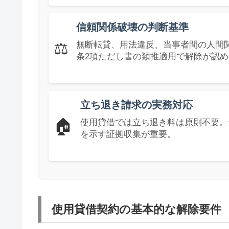
信頼関係破壊の判断基準
⚖️
無断転貸、用法違反、当事者間の人間関
条2項ただし書の類推適用で解除が認
立ち退き請求の実務対応
🏠
使用貸借では立ち退き料は原則不要。
を示す証拠収集が重要。
使用貸借契約の基本的な解除要件