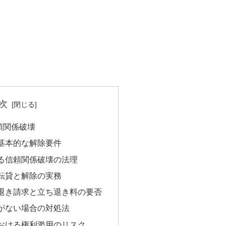
次
頼関係破壊
基本的な解除要件
る信頼関係破壊の法理
転貸と解除の実務
退き請求と立ち退き料の要否
がない場合の対処法
おける権利濫用のリスク