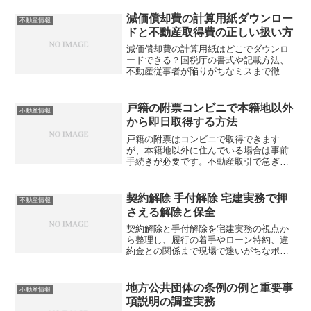
していませんか？
減価償却費の計算用紙ダウンロー
不動産情報
ドと不動産取得費の正しい扱い方
減価償却費の計算用紙はどこでダウンロ
ードできる？国税庁の書式や記載方法、
不動産従事者が陥りがちなミスまで徹底
解説。あなたは正しく計算できています
か？
戸籍の附票コンビニで本籍地以外
不動産情報
から即日取得する方法
戸籍の附票はコンビニで取得できます
が、本籍地以外に住んでいる場合は事前
手続きが必要です。不動産取引で急ぎの
場面でも使えるこの方法、あなたはすで
に活用できていますか？
契約解除 手付解除 宅建実務で押
不動産情報
さえる解除と保全
契約解除と手付解除を宅建実務の視点か
ら整理し、履行の着手やローン特約、違
約金との関係まで現場で迷いがちなポイ
ントをどう判断すべきでしょうか？
地方公共団体の条例の例と重要事
不動産情報
項説明の調査実務