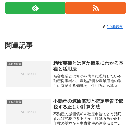
宅建独学
関連記事
精密農業とは何か簡単にわかる基
不動産情報
礎と活用法
精密農業とは何かを簡単に理解したい不
動産従事者へ。農地評価や農業用地の取
引に直結する知識を、仕組みから導入コ
スト、国内事例まで徹底解説。あなたは
この技術を知らずに農地を評価していま
せんか？
不動産の減価償却と確定申告で節
不動産情報
税する正しい計算方法
不動産の減価償却を確定申告でどう活用
すれば節税できるのか、計算方法や耐用
年数の基本から中古物件の注意点まで詳
しく解説します。あなたは知らずに損を