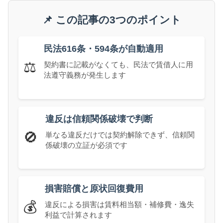
📌 この記事の3つのポイント
民法616条・594条が自動適用
⚖️
契約書に記載がなくても、民法で賃借人に用
法遵守義務が発生します
違反は信頼関係破壊で判断
🚫
単なる違反だけでは契約解除できず、信頼関
係破壊の立証が必須です
損害賠償と原状回復費用
💰
違反による損害は賃料相当額・補修費・逸失
利益で計算されます