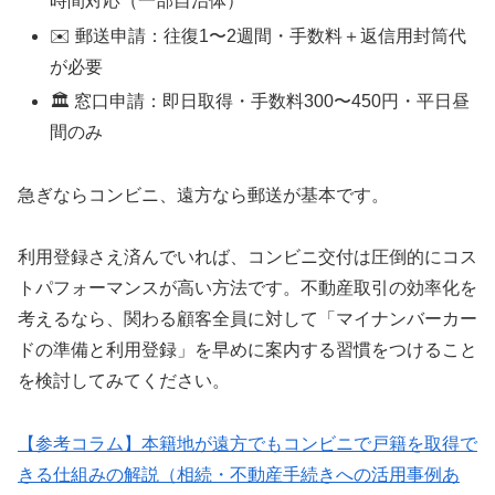
時間対応（一部自治体）
✉️ 郵送申請：往復1〜2週間・手数料＋返信用封筒代
が必要
🏛️ 窓口申請：即日取得・手数料300〜450円・平日昼
間のみ
急ぎならコンビニ、遠方なら郵送が基本です。
利用登録さえ済んでいれば、コンビニ交付は圧倒的にコス
トパフォーマンスが高い方法です。不動産取引の効率化を
考えるなら、関わる顧客全員に対して「マイナンバーカー
ドの準備と利用登録」を早めに案内する習慣をつけること
を検討してみてください。
【参考コラム】本籍地が遠方でもコンビニで戸籍を取得で
きる仕組みの解説（相続・不動産手続きへの活用事例あ