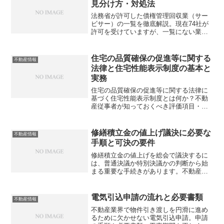
見分け方・対処法
法務省が許可した債権管理回収業（サー
ビサー）の一覧を徹底解説。現在74社が
許可を受けていますが、一覧にない業者
からの請求は架空請求詐欺の可能性も。
正しい確認方法と対処法を知りたくあり
ませんか？
住宅の品質確保の促進等に関する
不動産情報
法律と住宅性能表示制度の基本と
実務
住宅の品質確保の促進等に関する法律に
基づく住宅性能表示制度とは何か？不動
産従事者が知っておくべき評価項目・義
務・実務上のリスクを徹底解説。知らな
いと損する重要ポイントとは？
修繕積立金の値上げ議決に必要な
不動産情報
手順と可決の要件
修繕積立金の値上げを総会で議決するに
は、普通決議か特別決議かの判断から始
まる重要な手続きがあります。不動産従
事者が知っておくべき決議要件や合意形
成の注意点とは？
電気引込申請の流れと必要書類
不動産情報
不動産業界で物件引き渡しを円滑に進め
るために欠かせない電気引込申請。申請