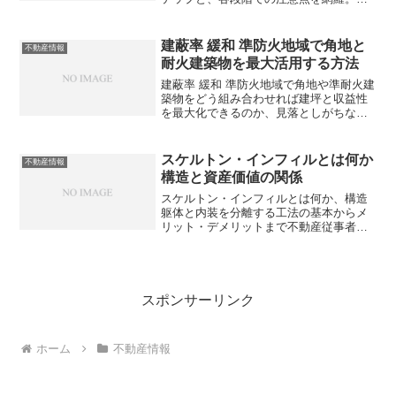
動産従事者が見落としがちなポイントと
は？
建蔽率 緩和 準防火地域で角地と
不動産情報
耐火建築物を最大活用する方法
建蔽率 緩和 準防火地域で角地や準耐火建
築物をどう組み合わせれば建坪と収益性
を最大化できるのか、見落としがちな実
務リスクも含めて整理してみませんか？
スケルトン・インフィルとは何か
不動産情報
構造と資産価値の関係
スケルトン・インフィルとは何か、構造
躯体と内装を分離する工法の基本からメ
リット・デメリットまで不動産従事者向
けに解説。資産価値や長期優良住宅との
関係はどうなっているのでしょうか？
スポンサーリンク
ホーム
不動産情報