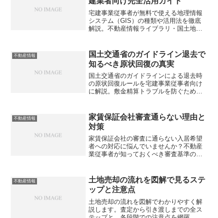
建業者向け完全活用ガイド
宅建事業従事者が無料で使える地理情報
システム（GIS）の種類や活用法を徹底
解説。不動産情報ライブラリ・国土地理
院地図・QGISを組み合わせれば、月額2
万円超のコストをゼロにできるって本当
でしょうか？
国土交通省のガイドライン退去で
不動産情報
知るべき原状回復の真実
国土交通省のガイドラインによる退去時
の原状回復ルールを宅建事業従事者向け
に解説。敷金精算トラブルを防ぐための
正しい知識とは？
家賃保証会社審査通らない理由と
不動産情報
対策
家賃保証会社の審査に通らない入居希望
者への対応に悩んでいませんか？不動産
業従事者が知っておくべき審査基準の違
いや、顧客を成約に導く実践的な対策を
詳しく解説します。あなたの仲介スキル
を高めるヒントが見つかるはずです。
土地売却の流れを図解で見るステ
不動産情報
ップと注意点
土地売却の流れを図解でわかりやすく解
説します。査定から引き渡しまでの全ス
テップと、各段階での注意点を網羅。不