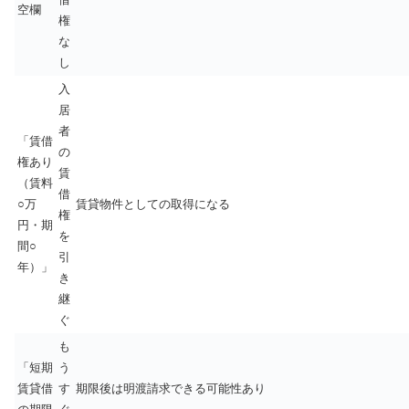
空欄
権
な
し
入
居
者
「賃借
の
権あり
賃
（賃料
借
○万
賃貸物件としての取得になる
権
円・期
を
間○
引
年）」
き
継
ぐ
も
「短期
う
賃貸借
す
期限後は明渡請求できる可能性あり