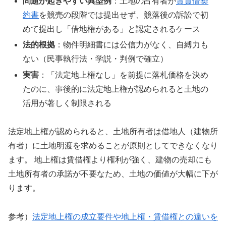
問題が起きやすい典型例
：土地の占有者が
賃貸借契
約書
を競売の段階では提出せず、競落後の訴訟で初
めて提出し「借地権がある」と認定されるケース
法的根拠
：物件明細書には公信力がなく、自縛力も
ない（民事執行法・学説・判例で確立）
実害
：「法定地上権なし」を前提に落札価格を決め
たのに、事後的に法定地上権が認められると土地の
活用が著しく制限される
法定地上権が認められると、土地所有者は借地人（建物所
有者）に土地明渡を求めることが原則としてできなくなり
ます。 地上権は賃借権より権利が強く、建物の売却にも
土地所有者の承諾が不要なため、土地の価値が大幅に下が
ります。
参考）
法定地上権の成立要件や地上権・賃借権との違いを