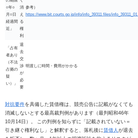
の期限
ぐ
○年○
消
参考）
月○日
え
https://www.bit.courts.go.jp/info/info_39311.files/info_39311_01
経過間
る
近」
権
利
退
「占有
去
者あり
交
（不法
渉
明渡しに時間・費用がかかる
占拠の
が
疑
必
い）」
要
対抗要件
を具備した賃借権は、競売公告に記載がなくても
消滅しないとする最高裁判例があります（最判昭和46年
10月14日）。 この判例を知らずに「記載されていない＝
引き継ぐ権利なし」と解釈すると、落札後に
賃借人
が退去