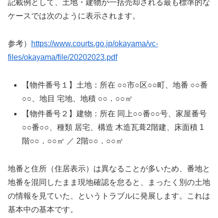
記載例として、土地・建物が一括売却される最も標準的な
ケースでは次のように表示されます。
参考）
https://www.courts.go.jp/okayama/vc-
files/okayama/file/20202023.pdf
【物件番号１】土地：所在 ○○市○区○○町、地番 ○○番
○○、地目 宅地、地積 ○○．○○㎡
【物件番号２】建物：所在 同上○○番○○号、家屋番号
○○番○○、種類 居宅、構造 木造瓦葺2階建、床面積 1
階○○．○○㎡ ／ 2階○○．○○㎡
地番と住所（住居表示）は異なることが多いため、番地と
地番を混同したまま現地確認を怠ると、まったく別の土地
の情報を見ていた、というトラブルに発展します。これは
基本中の基本です。