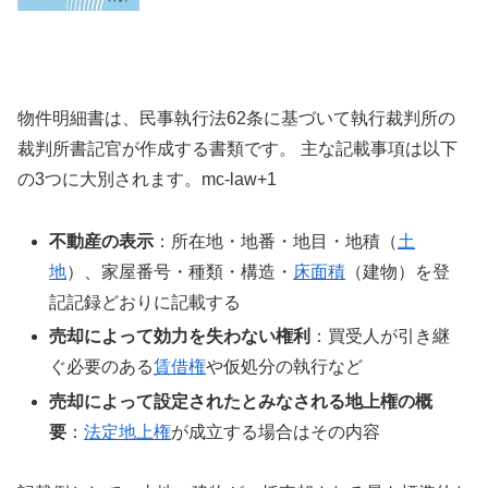
物件明細書は、民事執行法62条に基づいて執行裁判所の
裁判所書記官が作成する書類です。 主な記載事項は以下
の3つに大別されます。mc-law+1
不動産の表示
：所在地・地番・地目・地積（
土
地
）、家屋番号・種類・構造・
床面積
（建物）を登
記記録どおりに記載する
売却によって効力を失わない権利
：買受人が引き継
ぐ必要のある
賃借権
や仮処分の執行など
売却によって設定されたとみなされる地上権の概
要
：
法定地上権
が成立する場合はその内容