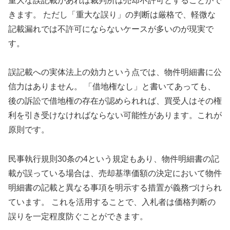
重大な誤記載があれば裁判所は売却不許可とすることがで
きます。 ただし「重大な誤り」の判断は厳格で、軽微な
記載漏れでは不許可にならないケースが多いのが現実で
す。
誤記載への実体法上の効力という点では、物件明細書に公
信力はありません。 「借地権なし」と書いてあっても、
後の訴訟で借地権の存在が認められれば、買受人はその権
利を引き受けなければならない可能性があります。これが
原則です。
民事執行規則30条の4という規定もあり、物件明細書の記
載が誤っている場合は、売却基準価額の決定において物件
明細書の記載と異なる事項を明示する措置が義務づけられ
ています。 これを活用することで、入札者は価格判断の
誤りを一定程度防ぐことができます。