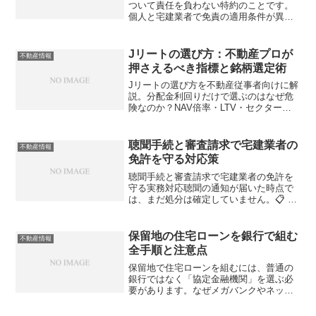
ついて責任を負わない特約のことです。
個人と宅建業者で免責の適用条件が異な
り、知らずに取引すると重大なリスクを
負う可能性があります。不動産業者とし
て押さえるべきポイントとは？
Jリートの選び方：不動産プロが
不動産情報
押さえるべき指標と銘柄選定術
Jリートの選び方を不動産従事者向けに解
説。分配金利回りだけで選ぶのはなぜ危
険なのか？NAV倍率・LTV・セクター特
性など、現場の知識を活かした銘柄選定
の視点を詳しく紹介します。
聴聞手続と審査請求で宅建業者の
不動産情報
免許を守る対応策
聴聞手続と審査請求で宅建業者の免許を
守る実務対応聴聞の通知が届いた時点で
は、まだ処分は確定していません。📋 こ
の記事の3つのポイント⚖️聴聞手続とは何
か行政庁が監督処分（指示・業務停止・
免許取消）を行う前に、宅建業者に意見
保留地の住宅ローンを銀行で組む
不動産情報
陳述の機会を与える...
全手順と注意点
保留地で住宅ローンを組むには、普通の
銀行ではなく「協定金融機関」を選ぶ必
要があります。なぜメガバンクやネット
銀行ではNGで、地銀・信用金庫が対応可
能なのか、その仕組みと手順を徹底解