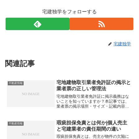
宅建独学をフォローする
宅建独学
関連記事
宅地建物取引業者免許証の掲示と
不動産情報
業者票の正しい管理法
宅地建物取引業者免許証に掲示義務はな
いことを知っていますか？本記事では、
業者票の掲示場所・サイズ・記載内容・
違反リスク・令和7年改正まで、不動産従
事者が必ず押さえるべきポイントを徹底
解説します。
瑕疵担保免責とは何か|個人売主
不動産情報
と宅建業者の責任期間の違い
瑕疵担保免責とは、売主が物件の欠陥に