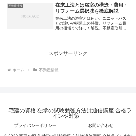
説。あなたの顧客に損をさせない方法を
在来工法とは浴室の構造・費用・
不動産情報
知っていますか？
リフォーム選択肢を徹底解説
在来工法の浴室とは何か、ユニットバス
との違いや構造上の特徴、リフォーム費
用の相場まで詳しく解説。不動産取引で
見逃しがちなリスクや判断ポイントと
は？
スポンサーリンク
ホーム
不動産情報
宅建の資格 独学の試験勉強方法は通信講座 合格ラ
インや対策
プライバシーポリシー
お問い合わせ
© 2023 宅建の資格 独学の試験勉強方法は通信講座 合格ラインや対