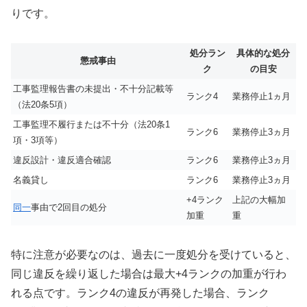
りです。
処分ラン
具体的な処分
懲戒事由
ク
の目安
工事監理報告書の未提出・不十分記載等
ランク4
業務停止1ヵ月
（法20条5項）
工事監理不履行または不十分（法20条1
ランク6
業務停止3ヵ月
項・3項等）
違反設計・違反適合確認
ランク6
業務停止3ヵ月
名義貸し
ランク6
業務停止3ヵ月
+4ランク
上記の大幅加
同一
事由で2回目の処分
加重
重
特に注意が必要なのは、過去に一度処分を受けていると、
同じ違反を繰り返した場合は最大+4ランクの加重が行わ
れる点です。ランク4の違反が再発した場合、ランク