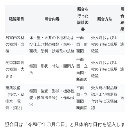
照合を
照
行った
合
確認項目
照合内容
照合方法
設計図
結
書
果
居室内装材
床・壁・天井の下地材およ
平面
受入時および工
の種別・面
び仕上げ材の種類・規格・
図・断
程終了時に現場
適
積
面積、塗料・接着剤の規格
面図
確認
平面
開口部建具
受入時および工
種類・形状・寸法・開閉方
図・立
の種類・大
程終了時に現場
適
法
面図・
きさ
確認
断面図
建築設備
平面
受入時の製品確
種類・位置・形状・機器性
（換気・給
図・立
認および機器取
能（換気風量等）・作動状
適
排水・電
面図・
付け時に現場確
況
気・消防）
断面図
認
照合日は「令和〇年〇月〇日」と具体的な日付を記入しま