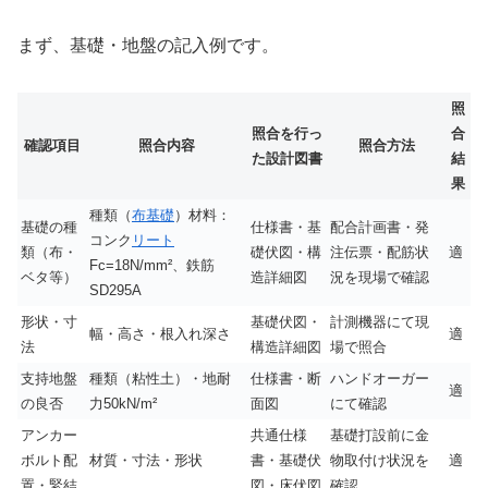
まず、基礎・地盤の記入例です。
照
照合を行っ
合
確認項目
照合内容
照合方法
た設計図書
結
果
種類（
布基礎
）材料：
基礎の種
仕様書・基
配合計画書・発
コンク
リート
類（布・
礎伏図・構
注伝票・配筋状
適
Fc=18N/mm²、鉄筋
ベタ等）
造詳細図
況を現場で確認
SD295A
形状・寸
基礎伏図・
計測機器にて現
幅・高さ・根入れ深さ
適
法
構造詳細図
場で照合
支持地盤
種類（粘性土）・地耐
仕様書・断
ハンドオーガー
適
の良否
力50kN/m²
面図
にて確認
アンカー
共通仕様
基礎打設前に金
ボルト配
材質・寸法・形状
書・基礎伏
物取付け状況を
適
置・緊結
図・床伏図
確認