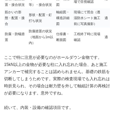
場で目視確認
置・接合状況
等）・接合状況
図
筋かいの形
軸組図・
現場にて照合（透
形状・配置・釘
態・配置・接
構造詳細
湿防水シート施工
適
打ち状況
合
図
前に写真撮影）
防腐措置の状況
防腐・防蟻措
仕様書・
工程終了時に現場
（地面から1m以
適
置
断面図
確認
内）
ここで特に注意が必要なのがホールダウン金物です。
15kN以上の金物が必要な柱に入れ忘れた場合、あと施工
アンカーで補完することは認められません。基礎の鉄筋を
切断してしまうためです。実際の検査現場でも入れ忘れは
時折見られ、その場合は耐力壁を外して軸組計算の再検討
が必要になります。意外ですね。
続いて、内装・設備の確認項目です。