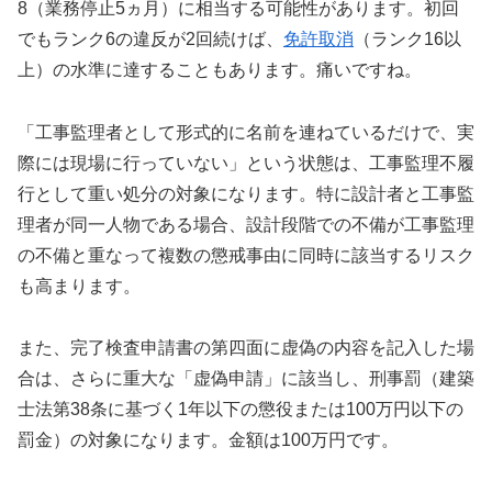
8（業務停止5ヵ月）に相当する可能性があります。初回
でもランク6の違反が2回続けば、
免許取消
（ランク16以
上）の水準に達することもあります。痛いですね。
「工事監理者として形式的に名前を連ねているだけで、実
際には現場に行っていない」という状態は、工事監理不履
行として重い処分の対象になります。特に設計者と工事監
理者が同一人物である場合、設計段階での不備が工事監理
の不備と重なって複数の懲戒事由に同時に該当するリスク
も高まります。
また、完了検査申請書の第四面に虚偽の内容を記入した場
合は、さらに重大な「虚偽申請」に該当し、刑事罰（建築
士法第38条に基づく1年以下の懲役または100万円以下の
罰金）の対象になります。金額は100万円です。