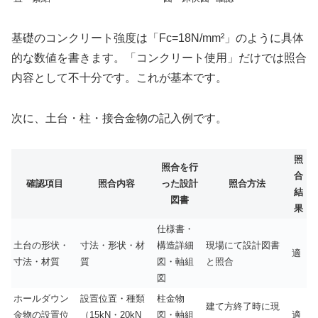
基礎のコンクリート強度は「Fc=18N/mm²」のように具体
的な数値を書きます。「コンクリート使用」だけでは照合
内容として不十分です。これが基本です。
次に、土台・柱・接合金物の記入例です。
照
照合を行
合
確認項目
照合内容
った設計
照合方法
結
図書
果
仕様書・
土台の形状・
寸法・形状・材
構造詳細
現場にて設計図書
適
寸法・材質
質
図・軸組
と照合
図
ホールダウン
設置位置・種類
柱金物
建て方終了時に現
金物の設置位
（15kN・20kN
図・軸組
適