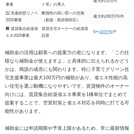
最大約15万円
事業
ト等）の導入
🪟 先進的窓リノベ
断熱性の高い窓への交換
最大約200万円/件
2025事業
（新築・既存両対応）
🏢 賃貸集合給湯省
賃貸住宅オーナーの給湯器
5〜
10万円
/戸
エネ2025事業
設置
補助金の活用は顧客への提案力の差になります。「この仕
様なら補助金が使えますよ」と具体的に伝えられるかどう
かは、商談の成否にも関わります。特に子育てグリーン住
宅支援事業は最大100万円の補助があり、省エネ性能の高
い住宅を選ぶ動機になりやすいです。賃貸物件のオーナー
向けには、賃貸集合給湯省エネ事業を1棟単位でまとめて
提案することで、空室対策と省エネ対応を同時に打てる可
能性があります。
補助金には申請期限や予算上限があるため、常に最新情報