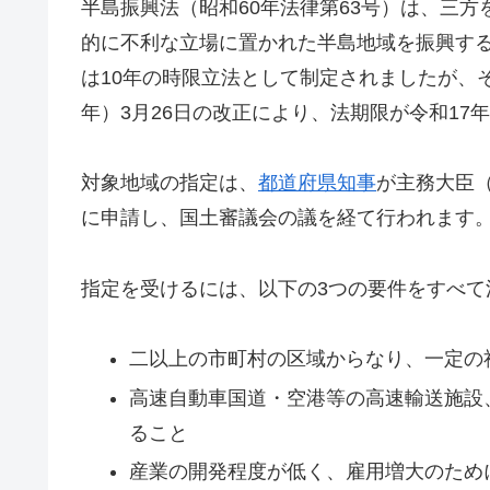
半島振興法（昭和60年法律第63号）は、三
的に不利な立場に置かれた半島地域を振興する
は10年の時限立法として制定されましたが、そ
年）3月26日の改正により、法期限が令和17年
対象地域の指定は、
都道府県知事
が主務大臣
に申請し、国土審議会の議を経て行われます
指定を受けるには、以下の3つの要件をすべて
二以上の市町村の区域からなり、一定の
高速自動車国道・空港等の高速輸送施設
ること
産業の開発程度が低く、雇用増大のため