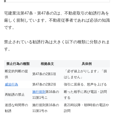
宅建業法第47条・第47条の2は、不動産取引の勧誘行為を
厳しく規制しています。不動産従事者であれば必須の知識
です。
禁止されている勧誘行為は大きく以下の種類に分類されま
す。
禁止行為の種類
根拠条文
具体例
断定的判断の提
「必ず値上がりします」「損
第47条の2第1項
供
はしません」
威迫行為
第47条の2第2項
強引に居座る、怒声を上げる
施行規則
第16条の
断った相手に再び電話・訪問
再勧誘の禁止
11第1号ニ
する
迷惑な時間帯の
施行規則第16条の
夜21時以降・朝8時前の電話や
勧誘
11第1号ホ
訪問