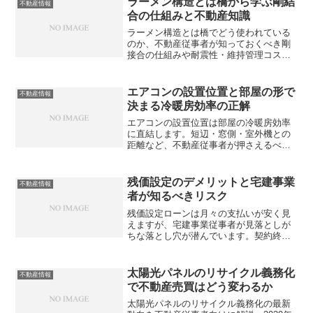
ラーメン構造とは橋から学ぶ剛結
不動産情報
合の仕組みと不動産知識
ラーメン構造とは橋でどう使われている
のか、不動産従事者が知っておくべき剛
接合の仕組みや耐震性・維持管理コスト
への影響を徹底解説。建物と橋の共通点
とは？
エアコンの設置位置と部屋の形で
不動産情報
決まる冷暖房効率の正解
エアコンの設置位置は部屋の冷暖房効率
に直結します。短辺・窓側・室外機との
距離など、不動産従事者が押さえるべき
ポイントを徹底解説。設備確認のチェッ
クリストも紹介。正しい知識で入居者満
足度は変わりますか？
残価設定のデメリットと宅建事業
不動産情報
者が知るべきリスク
残価設定ローンは月々の支払いが安く見
えますが、宅建事業従事者が見落としが
ちな落とし穴が潜んでいます。契約終了
時の精算リスクや顧客トラブルの実態と
は？
太陽光パネルのリサイクル義務化
不動産情報
で不動産売買はどう変わるか
太陽光パネルのリサイクル義務化の最新