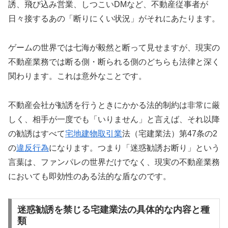
誘、飛び込み営業、しつこいDMなど、不動産従事者が
日々接するあの「断りにくい状況」がそれにあたります。
ゲームの世界では七海が毅然と断って見せますが、現実の
不動産業務では断る側・断られる側のどちらも法律と深く
関わります。これは意外なことです。
不動産会社が勧誘を行うときにかかる法的制約は非常に厳
しく、相手が一度でも「いりません」と言えば、それ以降
の勧誘はすべて
宅地建物取引業
法（宅建業法）第47条の2
の
違反行為
になります。つまり「迷惑勧誘お断り」という
言葉は、ファンパレの世界だけでなく、現実の不動産業務
においても即効性のある法的な盾なのです。
迷惑勧誘を禁じる宅建業法の具体的な内容と種
類