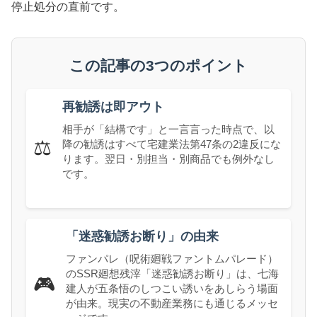
停止処分の直前です。
この記事の3つのポイント
再勧誘は即アウト
相手が「結構です」と一言言った時点で、以
⚖️
降の勧誘はすべて宅建業法第47条の2違反にな
ります。翌日・別担当・別商品でも例外なし
です。
「迷惑勧誘お断り」の由来
ファンパレ（呪術廻戦ファントムパレード）
のSSR廻想残滓「迷惑勧誘お断り」は、七海
🎮
建人が五条悟のしつこい誘いをあしらう場面
が由来。現実の不動産業務にも通じるメッセ