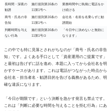
長時間・深夜の
施行規則第16条の
業務時間中に執拗に電話をか
勧誘
11第1号ヘ
け続ける
商号・氏名の非
施行規則第16条の
会社名・名前を名乗らずに勧
告知
11第1号ハ
誘開始
判断時間を与え
施行規則第16条の
「今日中に決めないと無効に
ない行為
11第1号ロ
なります」
この中でも特に見落とされがちなのが「商号・氏名の非告
知」です。よくある手口として「資産運用のご提案です」
と最初は告げずに話を進め、本題に入ってから会社名を明
かすケースがあります。これは電話がつながった時点から
会社名・担当者名・勧誘目的を告げる義務があるため、明
確な違反になります。
「今日が期限です」という決断を急かす発言も禁止です。
これは「判断に必要な時間を与えることを拒む行為」にあ