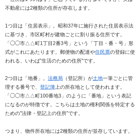
不動産には2種類の住所が存在します。
1つ目は「住居表示」。昭和37年に施行された住居表示法
に基づき、市区町村が建物ごとに割り振る住所です。
「◯◯市△△町1丁目2番3号」という「丁目・番・号」形
式がこれにあたります。郵便物の配達や
住民票
の登録に使
われる、いわば”生活のための住所”です。
2つ目は「地番」。
法務局
（登記所）が
土地
一筆ごとに管
理する番号で、
登記簿
上の所在地として使われます。
「◯◯市△△町100番地3」のように「番地」という表記
になるのが特徴です。こちらは土地の権利関係を特定する
ための”法律・登記上の住所”です。
つまり、物件所在地には2種類の住所が並存しています。