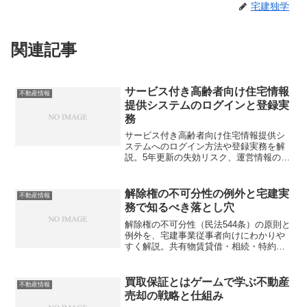
宅建独学
関連記事
サービス付き高齢者向け住宅情報
不動産情報
提供システムのログインと登録実
務
サービス付き高齢者向け住宅情報提供シ
ステムへのログイン方法や登録実務を解
説。5年更新の失効リスク、運営情報の入
力義務など、宅建事業従事者が知らない
と損するポイントとは？
解除権の不可分性の例外と宅建実
不動産情報
務で知るべき落とし穴
解除権の不可分性（民法544条）の原則と
例外を、宅建事業従事者向けにわかりや
すく解説。共有物賃貸借・相続・特約な
ど、知らないと解除が無効になるケース
を詳しく紹介。実務で損をしないための
知識を確認してみませんか？
買取保証とはゲームで学ぶ不動産
不動産情報
売却の戦略と仕組み