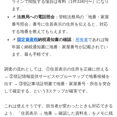
ラインで閲覧する場合は有料（1件334円〜）になり
ます。
📌
法務局への電話照会
：管轄法務局の「地番・家屋
番号照会」番号に住居表示の住所を伝えると、対応
する地番を教えてもらえます。
📌
固定資産税
納税通知書の確認
：
所有者
であれば毎
年届く納税通知書に地番・家屋番号が記載されてい
ます。最も手軽です。
調査の流れとしては、①住居表示の住所を正確に控える
→ ②登記情報提供サービスやブルーマップで地番候補を
出す → ③登記事項証明書で地番・家屋番号・所在を突合
して確定する、という3ステップが確実です。
これは使えそうです。担当者が変わったときも対応できる
よう、「住居表示 → 地番 → 確認した資料名」をメモに残