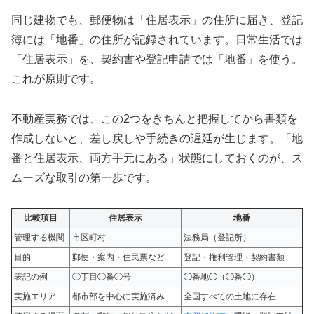
同じ建物でも、郵便物は「住居表示」の住所に届き、登記
簿には「地番」の住所が記録されています。日常生活では
「住居表示」を、契約書や登記申請では「地番」を使う。
これが原則です。
不動産実務では、この2つをきちんと把握してから書類を
作成しないと、差し戻しや手続きの遅延が生じます。「地
番と住居表示、両方手元にある」状態にしておくのが、ス
ムーズな取引の第一歩です。
比較項目
住居表示
地番
管理する機関
市区町村
法務局（登記所）
目的
郵便・案内・住民票など
登記・権利管理・契約書類
表記の例
◯丁目◯番◯号
◯番地◯（◯番◯）
実施エリア
都市部を中心に実施済み
全国すべての土地に存在