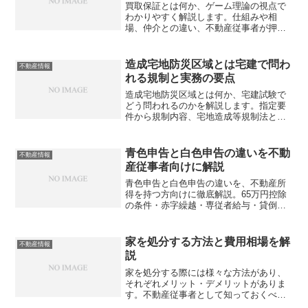
買取保証とは何か、ゲーム理論の視点で
わかりやすく解説します。仕組みや相
場、仲介との違い、不動産従事者が押さ
えるべき戦略的な活用法とは？
造成宅地防災区域とは宅建で問わ
不動産情報
れる規制と実務の要点
造成宅地防災区域とは何か、宅建試験で
どう問われるのかを解説します。指定要
件から規制内容、宅地造成等規制法との
違いまで、不動産実務にも直結する知識
を整理しました。試験対策と実務、両方
に使える情報とは？
青色申告と白色申告の違いを不動
不動産情報
産従事者向けに解説
青色申告と白色申告の違いを、不動産所
得を持つ方向けに徹底解説。65万円控除
の条件・赤字繰越・専従者給与・貸倒引
当金まで、知らないと損する情報をまと
めました。あなたはどちらを選ぶべきで
しょうか？
家を処分する方法と費用相場を解
不動産情報
説
家を処分する際には様々な方法があり、
それぞれメリット・デメリットがありま
す。不動産従事者として知っておくべき
処分方法や費用、注意点について詳しく