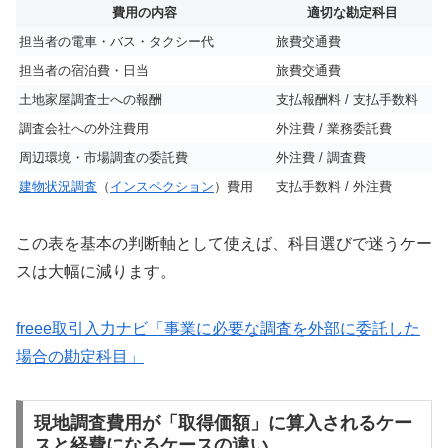
費用の内容
適切な勘定科目
担当者の電車・バス・タクシー代
旅費交通費
担当者の宿泊費・日当
旅費交通費
土地家屋調査士への報酬
支払報酬料 / 支払手数料
調査会社への外注費用
外注費 / 業務委託費
周辺環境・市場調査の委託費
外注費 / 調査費
建物状況調査
（
インスペクション
）費用
支払手数料 / 外注費
この表を基本の判断軸として使えば、科目選びで迷うケー
スは大幅に減ります。
freee取引入力ナビ「事業に必要な調査を外部に委託した
場合の勘定科目」
現地調査費用が「取得価額」に算入されるケー
スと経費になるケースの違い