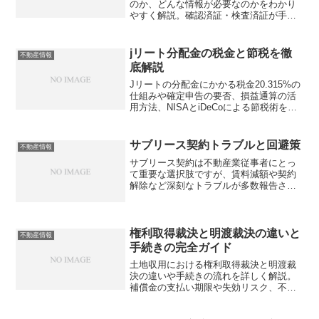
のか、どんな情報が必要なのかをわかり
やすく解説。確認済証・検査済証が手元
にないとき、不動産取引で困る前に知っ
ておくべきことがあるのでは？
jリート分配金の税金と節税を徹
不動産情報
底解説
Jリートの分配金にかかる税金20.315%の
仕組みや確定申告の要否、損益通算の活
用方法、NISAとiDeCoによる節税術を詳
しく解説。不動産従事者が知らないと損
する税制の落とし穴とは？
サブリース契約トラブルと回避策
不動産情報
サブリース契約は不動産業従事者にとっ
て重要な選択肢ですが、賃料減額や契約
解除など深刻なトラブルが多数報告され
ています。オーナー側から解約が困難な
理由や、修繕費用負担の落とし穴を知ら
ずに契約して後悔していませんか？
権利取得裁決と明渡裁決の違いと
不動産情報
手続きの完全ガイド
土地収用における権利取得裁決と明渡裁
決の違いや手続きの流れを詳しく解説。
補償金の支払い期限や失効リスク、不服
申立ての方法まで、不動産従事者が知っ
ておくべき実務知識を網羅しています。