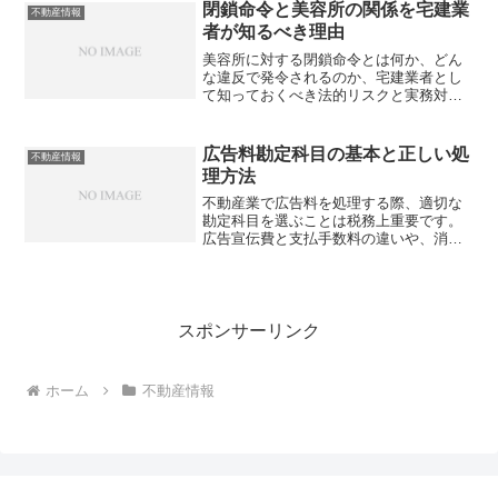
あなたは重要な落とし穴を見逃していま
閉鎖命令と美容所の関係を宅建業
不動産情報
せんか？
者が知るべき理由
美容所に対する閉鎖命令とは何か、どん
な違反で発令されるのか、宅建業者とし
て知っておくべき法的リスクと実務対応
を徹底解説。あなたのテナント管理は本
当に安全ですか？
広告料勘定科目の基本と正しい処
不動産情報
理方法
不動産業で広告料を処理する際、適切な
勘定科目を選ぶことは税務上重要です。
広告宣伝費と支払手数料の違いや、消費
税の扱い方を正しく理解していますか？
スポンサーリンク
ホーム
不動産情報