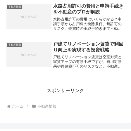
あなたは本当に正しく理解できています
水路占用許可の費用と申請手続き
不動産情報
か？
を不動産のプロが解説
水路占用許可の費用はいくらかかる？申
請手順から占用料の免除条件、無許可の
リスク、売買時の承継手続きまで不動産
従事者が知っておくべきポイントを徹底
解説。あなたの物件は大丈夫ですか？
戸建てリノベーション賃貸で利回
不動産情報
り向上を実現する投資戦略
戸建てリノベーション賃貸は空室対策と
家賃アップの有効手段ですが、費用対効
果や再建築不可のリスクなど、不動産従
事者が押さえるべきポイントがありま
す。失敗しない投資判断とターゲット選
定について、具体的な数字と事例を交え
て解説します。あなたの物件で利回り
10%超えは可能でしょうか？
スポンサーリンク
ホーム
不動産情報