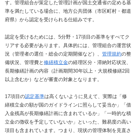
す。管理組合が策定した管理計画が国土交通省の定める基
準を満たしている場合に、地方公共団体（市区町村・都道
府県）から認定を受けられる仕組みです。
認定を受けるためには、5分野・17項目の基準をすべてク
リアする必要があります。具体的には、管理組合の運営状
況（管理者の選任・総会の定期開催など）、
管理規約
の整
備状況、管理費と
修繕積立金
の経理区分・滞納対応状況、
長期修繕計画の内容（計画期間30年以上・大規模修繕2回
以上含むか）などが審査の対象となります。
17項目の
認定基準
は高くないように見えて、実際は「修
繕積立金の額が国のガイドラインに照らして妥当か」「借
入金残高が長期修繕計画に含まれているか」「一時的な積
立金の徴収を予定していないか」といった、難易度の高い
項目も含まれています。つまり、現状の管理体制を見直さ