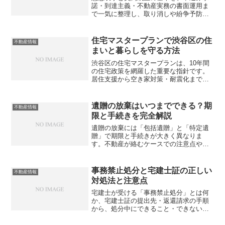
諾・到達主義・不動産実務の書面運用ま
で一気に整理し、取り消しや紛争予防の
勘所も深掘りします。現場で「成立した
／してない」を自信をもって説明できま
すか？
住宅マスタープランで渋谷区の住
不動産情報
まいと暮らしを守る方法
渋谷区の住宅マスタープランは、10年間
の住宅政策を網羅した重要な指針です。
居住支援から空き家対策・耐震化まで、
あなたの暮らしに直結する施策を知って
いますか？
遺贈の放棄はいつまでできる？期
不動産情報
限と手続きを完全解説
遺贈の放棄には「包括遺贈」と「特定遺
贈」で期限と手続きが大きく異なりま
す。不動産が絡むケースでの注意点や相
続放棄との違いも徹底解説。あなたは正
しく理解できていますか？
事務禁止処分と宅建士証の正しい
不動産情報
対処法と注意点
宅建士が受ける「事務禁止処分」とは何
か、宅建士証の提出先・返還請求の手順
から、処分中にできること・できないこ
とまで、不動産従事者が知っておくべき
実務上のポイントをわかりやすく解説。