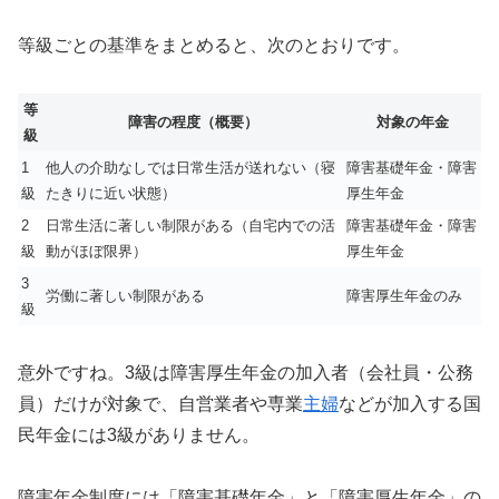
等級ごとの基準をまとめると、次のとおりです。
等
障害の程度（概要）
対象の年金
級
1
他人の介助なしでは日常生活が送れない（寝
障害基礎年金・障害
級
たきりに近い状態）
厚生年金
2
日常生活に著しい制限がある（自宅内での活
障害基礎年金・障害
級
動がほぼ限界）
厚生年金
3
労働に著しい制限がある
障害厚生年金のみ
級
意外ですね。3級は障害厚生年金の加入者（会社員・公務
員）だけが対象で、自営業者や専業
主婦
などが加入する国
民年金には3級がありません。
障害年金制度には「障害基礎年金」と「障害厚生年金」の