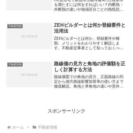
を満たすには何をすればいい？内断熱・
外断熱の違いや地域区分ごとの熱抵抗値
など、2025年義務化対応で知っておくべ
きポイントを詳しく解説。あなたの住ま
いは本当に基準を満たしていますか？
ZEHビルダーとは何か登録要件と
不動産情報
活用法
ZEHビルダーとは何か、登録要件や種
類、メリットをわかりやすく解説しま
す。不動産従事者として知っておくべき
制度の仕組みとは？
路線価の見方と角地の評価額を正
不動産情報
しく計算する方法
路線価図での角地の見方、正面路線の判
定から側方路線影響加算率の使い方まで
徹底解説。角地と準角地の違いや意外な
落とし穴も紹介。正しく読めているか確
認してみませんか？
スポンサーリンク
ホーム
不動産情報