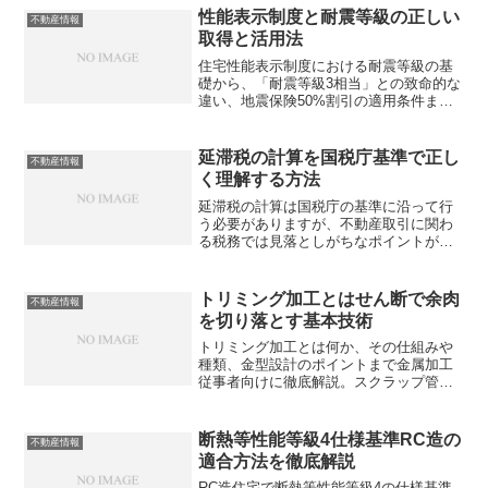
性能表示制度と耐震等級の正しい
不動産情報
取得と活用法
住宅性能表示制度における耐震等級の基
礎から、「耐震等級3相当」との致命的な
違い、地震保険50%割引の適用条件まで
徹底解説。不動産従事者が現場で即使え
る知識が詰まったこの記事、あなたはす
でに正しく理解できていますか？
延滞税の計算を国税庁基準で正し
不動産情報
く理解する方法
延滞税の計算は国税庁の基準に沿って行
う必要がありますが、不動産取引に関わ
る税務では見落としがちなポイントが多
く存在します。正確な計算方法を把握で
きていますか？
トリミング加工とはせん断で余肉
不動産情報
を切り落とす基本技術
トリミング加工とは何か、その仕組みや
種類、金型設計のポイントまで金属加工
従事者向けに徹底解説。スクラップ管理
の落とし穴やクリアランス設定の注意点
も知っておくべきでは？
断熱等性能等級4仕様基準RC造の
不動産情報
適合方法を徹底解説
RC造住宅で断熱等性能等級4の仕様基準