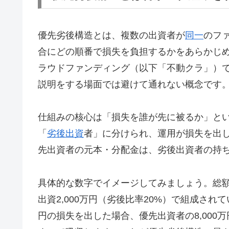
優先劣後構造とは、複数の出資者が
同一
のフ
合にどの順番で損失を負担するかをあらかじ
ラウドファンディング（以下「不動クラ」）
説明をする場面では避けて通れない概念です
仕組みの核心は「損失を誰が先に被るか」と
「
劣後出資
者」に分けられ、運用が損失を出
先出資者の元本・分配金は、劣後出資者の持
具体的な数字でイメージしてみましょう。総額1
出資2,000万円（劣後比率20%）で組成され
円の損失を出した場合、優先出資者の8,000万