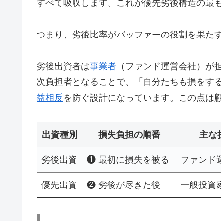
すべて吸収します。これが優先劣後構造の最
つまり、劣後比率がバッファーの役割を果た
劣後出資者は
事業者
（ファンド運営会社）が
次負担者となることで、「自分たちも損をす
益相反
を防ぐ設計になっています。この点は
出資種別
損失負担の順番
主な
劣後出資
❶ 最初に損失を被る
ファンド
優先出資
❷ 劣後が尽きた後
一般投資