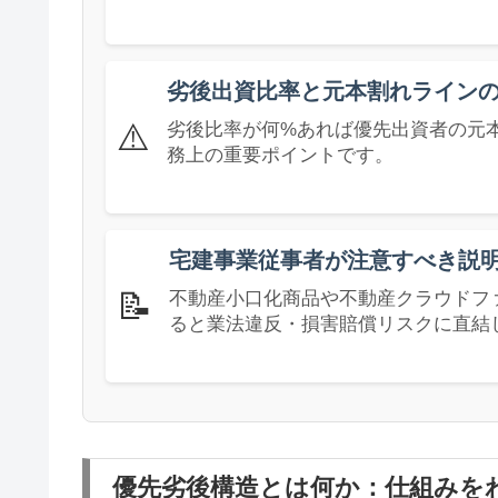
劣後出資比率と元本割れライン
⚠️
劣後比率が何%あれば優先出資者の元
務上の重要ポイントです。
宅建事業従事者が注意すべき説
📝
不動産小口化商品や不動産クラウドフ
ると業法違反・損害賠償リスクに直結
優先劣後構造とは何か：仕組みを