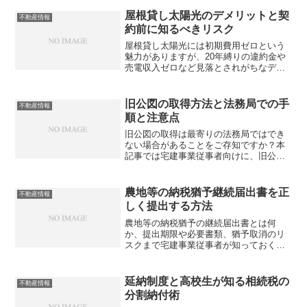
る知識をまとめました。あなたは正しく
説明できますか？
屋根貸し太陽光のデメリットと契
不動産情報
約前に知るべきリスク
屋根貸し太陽光には初期費用ゼロという
魅力がありますが、20年縛りの違約金や
売電収入ゼロなど見落とされがちなデメ
リットが多数存在します。契約前に本当
に把握すべきリスクとは？
旧公図の取得方法と法務局での手
不動産情報
順と注意点
旧公図の取得は最寄りの法務局ではでき
ない場合があることをご存知ですか？本
記事では宅建事業従事者向けに、旧公図
の取得手順・手数料・管轄登記所の確認
方法・読み方まで徹底解説します。
農地等の納税猶予継続届出書を正
不動産情報
しく提出する方法
農地等の納税猶予の継続届出書とは何
か、提出期限や必要書類、猶予取消のリ
スクまで宅建事業従事者が知っておくべ
きポイントをまとめました。あなたは期
限と手順を正しく把握できていますか？
延納制度と高校生が知る相続税の
不動産情報
分割納付術