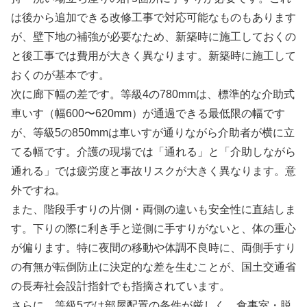
は後から追加できる改修工事で対応可能なものもあります
が、壁下地の補強が必要なため、新築時に施工しておくの
と後工事では費用が大きく異なります。新築時に施工して
おくのが基本です。
次に廊下幅の差です。等級4の780mmは、標準的な介助式
車いす（幅600〜620mm）が通過できる最低限の幅です
が、等級5の850mmは車いすが通りながら介助者が横に立
てる幅です。介護の現場では「通れる」と「介助しながら
通れる」では疲労度と事故リスクが大きく異なります。意
外ですね。
また、階段手すりの片側・両側の違いも安全性に直結しま
す。下りの際に利き手と逆側に手すりがないと、体の重心
が偏ります。特に夜間の移動や体調不良時に、両側手すり
の有無が転倒防止に決定的な差を生むことが、国土交通省
の長寿社会設計指針でも指摘されています。
さらに、等級5では部屋配置の条件が厳しく、食事室・脱