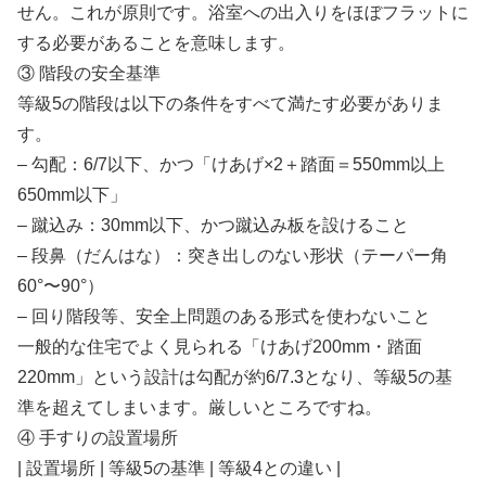
せん。これが原則です。浴室への出入りをほぼフラットに
する必要があることを意味します。
③ 階段の安全基準
等級5の階段は以下の条件をすべて満たす必要がありま
す。
– 勾配：6/7以下、かつ「けあげ×2＋踏面＝550mm以上
650mm以下」
– 蹴込み：30mm以下、かつ蹴込み板を設けること
– 段鼻（だんはな）：突き出しのない形状（テーパー角
60°〜90°）
– 回り階段等、安全上問題のある形式を使わないこと
一般的な住宅でよく見られる「けあげ200mm・踏面
220mm」という設計は勾配が約6/7.3となり、等級5の基
準を超えてしまいます。厳しいところですね。
④ 手すりの設置場所
| 設置場所 | 等級5の基準 | 等級4との違い |