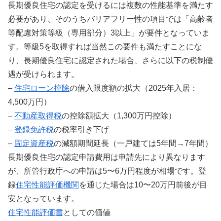
長期優良住宅の認定を受けるには複数の性能基準を満たす
必要があり、そのうちバリアフリー性の項目では「高齢者
等配慮対策等級（専用部分）3以上」が要件となっていま
す。等級5を取得すれば当然この要件も満たすことにな
り、長期優良住宅に認定された場合、さらに以下の税制優
遇が受けられます。
–
住宅ローン控除
の借入限度額の拡大（2025年入居：
4,500万円）
–
不動産取得税
の控除額拡大（1,300万円控除）
–
登録免許税
の税率引き下げ
–
固定資産税
の減額期間延長（一戸建ては5年間→7年間）
長期優良住宅の認定申請費用は申請先により異なります
が、所管行政庁への申請は5〜6万円程度が相場です。登
録
住宅性能評価機関
を通じた場合は10〜20万円前後が目
安となっています。
住宅性能評価書
としての価値