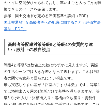
のトイレ空間が求められており、車いすごと入って方向転
換できるスペースを確保します。
参考：国土交通省が定める評価基準の詳細（PDF）
国土交通省「9 高齢者等への配慮に関すること」評価方法
基準（PDF）
高齢者等配慮対策等級5と等級4の実質的な違
い：設計上の独自視点
等級4と等級5は数値上の差はわずかに見えますが、実際
の生活シーンでは大きな差となって現れます。これは設計
者の間でも意外と語られにくい視点です。
最も実感しやすい差が「浴室の手すり本数」です。等級4
では浴槽出入り用の1箇所だけで基準を満たせますが、等
級5では出入り・浴槽出入り・浴槽内立ち座り・姿勢保
持・洗い場立ち座りの計5箇所に手すりが必要です。これ