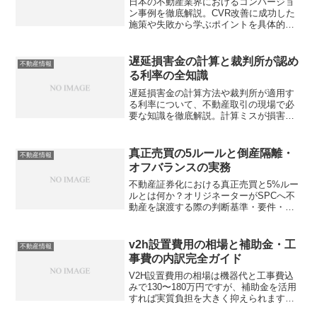
日本の不動産業界におけるコンバージョ
ン事例を徹底解説。CVR改善に成功した
施策や失敗から学ぶポイントを具体的な
数字とともに紹介します。あなたの営業
成績を変えるヒントが見つかるでしょう
か？
遅延損害金の計算と裁判所が認め
不動産情報
る利率の全知識
遅延損害金の計算方法や裁判所が適用す
る利率について、不動産取引の現場で必
要な知識を徹底解説。計算ミスが損害賠
償額を大きく左右する理由とは？
真正売買の5ルールと倒産隔離・
不動産情報
オフバランスの実務
不動産証券化における真正売買と5%ルー
ルとは何か？オリジネーターがSPCへ不
動産を譲渡する際の判断基準・要件・会
計リスクを実務目線で解説。あなたは正
しく理解できていますか？
v2h設置費用の相場と補助金・工
不動産情報
事費の内訳完全ガイド
V2H設置費用の相場は機器代と工事費込
みで130〜180万円ですが、補助金を活用
すれば実質負担を大きく抑えられます。
不動産従事者が知っておくべき費用内訳