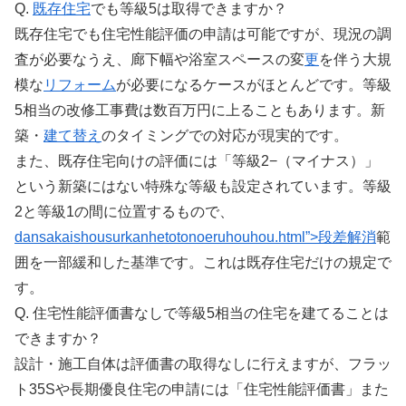
Q.
既存住宅
でも等級5は取得できますか？
既存住宅でも住宅性能評価の申請は可能ですが、現況の調
査が必要なうえ、廊下幅や浴室スペースの変
更
を伴う大規
模な
リフォーム
が必要になるケースがほとんどです。等級
5相当の改修工事費は数百万円に上ることもあります。新
築・
建て替え
のタイミングでの対応が現実的です。
また、既存住宅向けの評価には「等級2−（マイナス）」
という新築にはない特殊な等級も設定されています。等級
2と等級1の間に位置するもので、
dansakaishousurkanhetotonoeruhouhou.html”>段差解消
範
囲を一部緩和した基準です。これは既存住宅だけの規定で
す。
Q. 住宅性能評価書なしで等級5相当の住宅を建てることは
できますか？
設計・施工自体は評価書の取得なしに行えますが、フラッ
ト35Sや長期優良住宅の申請には「住宅性能評価書」また