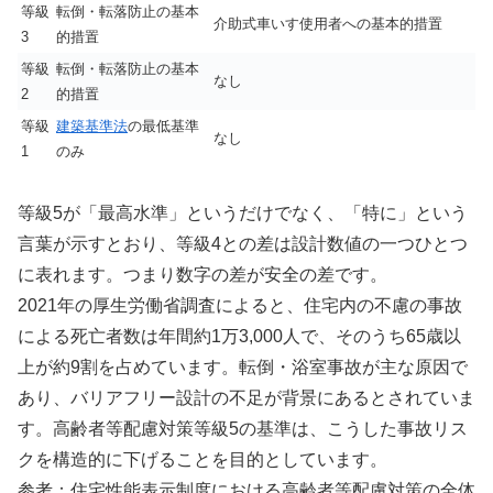
等級
転倒・転落防止の基本
介助式車いす使用者への基本的措置
3
的措置
等級
転倒・転落防止の基本
なし
2
的措置
等級
建築基準法
の最低基準
なし
1
のみ
等級5が「最高水準」というだけでなく、「特に」という
言葉が示すとおり、等級4との差は設計数値の一つひとつ
に表れます。つまり数字の差が安全の差です。
2021年の厚生労働省調査によると、住宅内の不慮の事故
による死亡者数は年間約1万3,000人で、そのうち65歳以
上が約9割を占めています。転倒・浴室事故が主な原因で
あり、バリアフリー設計の不足が背景にあるとされていま
す。高齢者等配慮対策等級5の基準は、こうした事故リス
クを構造的に下げることを目的としています。
参考：住宅性能表示制度における高齢者等配慮対策の全体