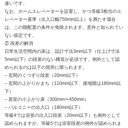
違いです。
なお、ホームエレベーターを設置し、かつ等級3相当のエ
レベーター基準（出入口幅750mm以上）を満たす場合
は、この階配置の条件が免除されます。意外と知られてい
ない規定です。
② 段差の解消
日常生活空間内の床は、設計寸法3mm以下（仕上げ寸法
5mm以下）の段差のない構造が必須です。例外として認
められるのは以下の箇所に限られます。
– 玄関のくつずり段差（20mm以下）
– 玄関の上がりかまち（110mm以下、接地階は180mm以
下）
– 居室の小上がり床（300mm〜450mm）
– バルコニーの出入口（180mm以下）
等級4では浴室の出入口段差（20mm以下）も例外として
認められますが、等級5では浴室段差の例外が認められま