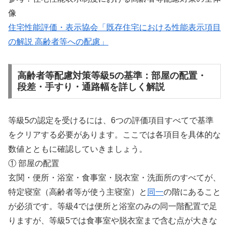
像
住宅性能評価・表示協会「既存住宅における性能表示項目
の解説 高齢者等への配慮」
高齢者等配慮対策等級5の基準：部屋の配置・
段差・手すり・通路幅を詳しく解説
等級5の認定を受けるには、6つの評価項目すべてで基準
をクリアする必要があります。ここでは各項目を具体的な
数値とともに確認していきましょう。
① 部屋の配置
玄関・便所・浴室・食事室・脱衣室・洗面所のすべてが、
特定寝室（高齢者等が使う主寝室）と
同一
の階にあること
が必須です。等級4では便所と浴室のみの同一階配置で足
りますが、等級5では食事室や脱衣室まで含む点が大きな