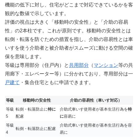
機能の低下に対し、住宅がどこまで対応できているかを客
観的な数値で示しています。
評価の視点は大きく「移動時の安全性」と「介助の容易
性」の2本柱です。これが原則です。移動時の安全性とは
転倒・転落を防ぐための措置を指し、介助の容易性とは車
いすを使う介助者と被介助者がスムーズに動ける空間の確
保を意味します。
等級は専用部分（住戸内）と
共用部分
（
マンション
等の共
用廊下・エレベーター等）に分かれており、専用部分は一
戸建て
・集合住宅ともに申請できます。
等級
移動時の安全性
介助の容易性（車いす対応）
等級
転倒・転落防止に
特に
介助式車いす使用者が基本生活行為を
特
5
配慮
に
容易に
等級
介助式車いす使用者が基本生活行為を容
転倒・転落防止に配慮
4
易に