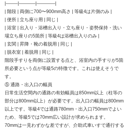
|——–|———–|————|
| 階段 | 両側に700〜900mm高さ | 等級4は片側のみ |
| 便所 | 立ち座り用 | 同じ |
| 浴室 | 出入り・浴槽出入り・立ち座り・姿勢保持・洗い
場立ち座りの5箇所 | 等級4は浴槽出入りのみ |
| 玄関 | 昇降・靴の着脱用 | 同じ |
| 脱衣室 | 着脱用 | 同じ |
階段手すりを両側に設置する点と、浴室内の手すりが5箇
所必要という点が等級5の特徴です。これは使えそうで
す。
⑤ 通路・出入口の幅員
日常生活空間内の通路の有効幅員は850mm以上（柱等の
部分は800mm以上）が必要です。出入口の幅員は800mm
以上です。等級4では通路780mm・出入口750mmでよい
ため、等級5では70mm広い設計が求められます。
70mmは一見わずかな差ですが、介助式車いすで通行する