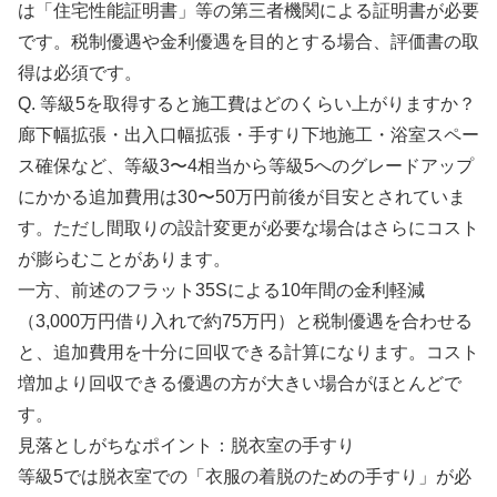
は「住宅性能証明書」等の第三者機関による証明書が必要
です。税制優遇や金利優遇を目的とする場合、評価書の取
得は必須です。
Q. 等級5を取得すると施工費はどのくらい上がりますか？
廊下幅拡張・出入口幅拡張・手すり下地施工・浴室スペー
ス確保など、等級3〜4相当から等級5へのグレードアップ
にかかる追加費用は30〜50万円前後が目安とされていま
す。ただし間取りの設計変更が必要な場合はさらにコスト
が膨らむことがあります。
一方、前述のフラット35Sによる10年間の金利軽減
（3,000万円借り入れで約75万円）と税制優遇を合わせる
と、追加費用を十分に回収できる計算になります。コスト
増加より回収できる優遇の方が大きい場合がほとんどで
す。
見落としがちなポイント：脱衣室の手すり
等級5では脱衣室での「衣服の着脱のための手すり」が必