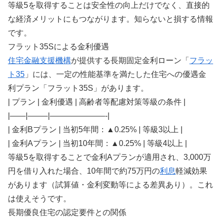
等級5を取得することは安全性の向上だけでなく、直接的
な経済メリットにもつながります。知らないと損する情報
です。
フラット35Sによる金利優遇
住宅金融支援機構
が提供する長期固定金利ローン「
フラッ
ト35
」には、一定の性能基準を満たした住宅への優遇金
利プラン「フラット35S」があります。
| プラン | 金利優遇 | 高齢者等配慮対策等級の条件 |
|——|——–|———————-|
| 金利Bプラン | 当初5年間：▲0.25% | 等級3以上 |
| 金利Aプラン | 当初10年間：▲0.25% | 等級4以上 |
等級5を取得することで金利Aプランが適用され、3,000万
円を借り入れた場合、10年間で約75万円の
利息
軽減効果
があります（試算値・金利変動等による差異あり）。これ
は使えそうです。
長期優良住宅の認定要件との関係