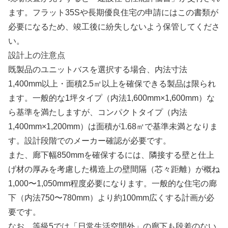
ます。フラット35Sや長期優良住宅の申請にはこの書類が
必要になるため、竣工後に紛失しないよう保管してくださ
い。
設計上の注意点
既製品のユニットバスを選択する場合、内法寸法
1,400mm以上・面積2.5㎡以上を確保できる製品は限られ
ます。一般的な1坪タイプ（内法1,600mm×1,600mm）な
ら基準を満たしますが、コンパクトタイプ（内法
1,400mm×1,200mm）は面積が1.68㎡で基準未満となりま
す。設計段階でのメーカー確認が必要です。
また、廊下幅850mmを確保するには、隣接する壁と仕上
げ材の厚みを考慮した構造上の壁間隔（芯々距離）が概ね
1,000〜1,050mm程度必要になります。一般的な住宅の廊
下（内法750〜780mm）より約100mm広くする計画が必
要です。
なお、等級5では「日常生活空間外」の廊下も段差のない