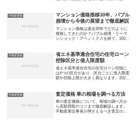
書類を誤ると猶予が取り消されるリスク
も。正しい手続きを把握していますか？
マンション価格推移30年、バブル
不動産情報
崩壊から今後の展望まで徹底解説
マンション価格は過去30年でどのように
推移してきたのか？バブル崩壊・リーマ
ンショック・アベノミクスを経て、2025
年以降はどうなるのか。不動産従事者が
押さえておくべき価格変動の要因と今後
の見通しを詳しく解説します。知ってい
省エネ基準適合住宅の住宅ローン
不動産情報
ますか？
控除区分と借入限度額
省エネ基準適合住宅の住宅ローン控除に
は4つの区分があり、区分ごとに借入限度
額や控除上限が大きく異なります。2026
年以降の改正で何がどう変わるのか、不
動産実務で必ず押さえておくべきポイン
トとは？
査定価格 車の相場を調べる方法
不動産情報
車の査定価格について、相場の調べ方か
ら高額買取のコツまで徹底解説します。
不動産業従事者が押さえるべき査定の仕
組みと注意点を、具体的な数字を交えて
紹介。知らないと損する査定時期や交渉
術を学べますが、あなたはすでに損して
いませんか？