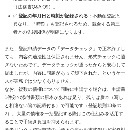
（法務省Q&A Q9）。
✅
登記の年月日と時刻が記録される
：不動産登記と
異なり、「時刻」も登記されるため、競合する第三
者との先後関係が明確になります。
また、登記申請データの「データチェック」で正常終了し
ても、内容の適法性は保証されません。形式チェックに過
ぎないためです。データチェックが通ったからと安心して
提出したが、内容に問題があって却下された、というケー
スが実務では少なくありません。
なお、複数の債権について同時に申請する場合は、申請書
1件分の添付書類の原本があれば足り、残りは謄本（写し
と相違ない旨の記載付き）で可能です（登記規則13条の
2）。大量の債権を一括登記する際はこの仕組みを活用す
ることで手続き負担を抑えられます。
参考リンク：登記申請の手続きの流れや書式例など実務対