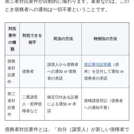
第三者対抗要件が自動的に備わります。重要なのは、この
とき債務者への通知は一切不要ということです。
対抗
要件
対抗できる
民法の方法
特例法の方法
の種
相手
類
債務
譲渡人から債務者
登記事項証明書
（原
者対
債務者
への通知 or 債務
本）を交付して通知 or
抗要
者の承諾
債務者の承諾
件
第三
二重譲受
確定日付ある証書
者対
債権譲渡登記（債務者
人・差押債
による通知 or 承
抗要
への通知不要）
権者など
諾
件
債務者対抗要件とは、「自分（譲受人）が新しい債権者で