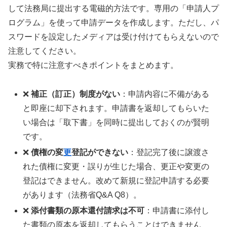
して法務局に提出する電磁的方法です。専用の「申請人プ
ログラム」を使って申請データを作成します。ただし、パ
スワードを設定したメディアは受け付けてもらえないので
注意してください。
実務で特に注意すべきポイントをまとめます。
❌
補正（訂正）制度がない
：申請内容に不備がある
と即座に却下されます。申請書を返却してもらいた
い場合は「取下書」を同時に提出しておくのが賢明
です。
❌
債権の変
更
登記ができない
：登記完了後に譲渡さ
れた債権に変更・誤りが生じた場合、更正や変更の
登記はできません。改めて新規に登記申請する必要
があります（法務省Q&A Q8）。
❌
添付書類の原本還付請求は不可
：申請書に添付し
た書類の原本を返却してもらうことはできません