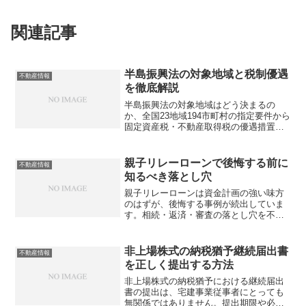
関連記事
半島振興法の対象地域と税制優遇
不動産情報
を徹底解説
半島振興法の対象地域はどう決まるの
か、全国23地域194市町村の指定要件から
固定資産税・不動産取得税の優遇措置ま
で、不動産従事者が知っておくべき情報
を整理しました。あなたは対象地域の優
遇をフル活用できていますか？
親子リレーローンで後悔する前に
不動産情報
知るべき落とし穴
親子リレーローンは資金計画の強い味方
のはずが、後悔する事例が続出していま
す。相続・返済・審査の落とし穴を不動
産業従事者の視点で徹底解説。あなたは
本当にリスクを把握できていますか？
非上場株式の納税猶予継続届出書
不動産情報
を正しく提出する方法
非上場株式の納税猶予における継続届出
書の提出は、宅建事業従事者にとっても
無関係ではありません。提出期限や必要