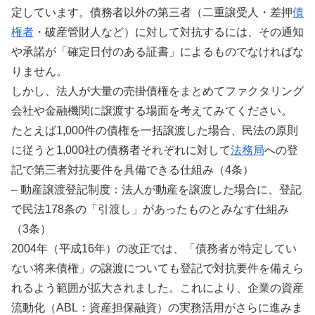
定しています。債務者以外の第三者（二重譲受人・差押
債
権者
・破産管財人など）に対して対抗するには、その通知
や承諾が「確定日付のある証書」によるものでなければな
りません。
しかし、法人が大量の売掛債権をまとめてファクタリング
会社や金融機関に譲渡する場面を考えてみてください。
たとえば1,000件の債権を一括譲渡した場合、民法の原則
に従うと1,000社の債務者それぞれに対して
法務局
への登
記で第三者対抗要件を具備できる仕組み（4条）
– 動産譲渡登記制度：法人が動産を譲渡した場合に、登記
で民法178条の「引渡し」があったものとみなす仕組み
（3条）
2004年（平成16年）の改正では、「債務者が特定してい
ない将来債権」の譲渡についても登記で対抗要件を備えら
れるよう範囲が拡大されました。これにより、企業の資産
流動化（ABL：資産担保融資）の実務活用がさらに進みま