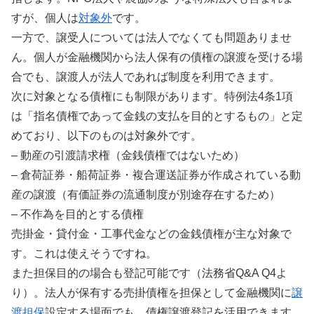
すが、個人は
対象外
です。
一方で、譲受人については法人でなくても問題ありませ
ん。個人が金融機関から法人保有の債権の譲渡を受ける場
合でも、譲渡人が法人であれば制度を利用できます。
次に対象となる債権にも制限があります。特例法4条1項
は「指名債権であって金銭の支払を目的とするもの」と定
めており、以下のものは対象外です。
– 動産の引渡請求権（金銭債権ではないため）
– 倉荷証券・船荷証券・複合運送証券が作成されている動
産の譲渡（有価証券の流通制度が別途存在するため）
– 不作為を目的とする債権
売掛金・貸付金・工事代金などの金銭債権が主な対象で
す。これは使えそうですね。
また担保目的の場合も登記可能です（法務省Q&A Q4よ
り）。法人が保有する売掛債権を担保として金融機関に
譲
渡担保
設定する場面でも、債権譲渡登記を活用できます。