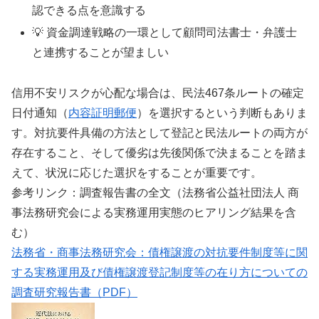
認できる点を意識する
💡 資金調達戦略の一環として顧問司法書士・弁護士
と連携することが望ましい
信用不安リスクが心配な場合は、民法467条ルートの確定
日付通知（
内容証明郵便
）を選択するという判断もありま
す。対抗要件具備の方法として登記と民法ルートの両方が
存在すること、そして優劣は先後関係で決まることを踏ま
えて、状況に応じた選択をすることが重要です。
参考リンク：調査報告書の全文（法務省公益社団法人 商
事法務研究会による実務運用実態のヒアリング結果を含
む）
法務省・商事法務研究会：債権譲渡の対抗要件制度等に関
する実務運用及び債権譲渡登記制度等の在り方についての
調査研究報告書（PDF）