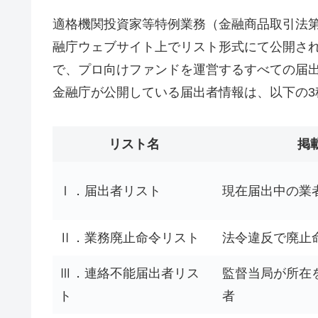
適格機関投資家等特例業務（金融商品取引法第
融庁ウェブサイト上でリスト形式にて公開さ
で、プロ向けファンドを運営するすべての届
金融庁が公開している届出者情報は、以下の3
リスト名
掲
Ⅰ．届出者リスト
現在届出中の業
Ⅱ．業務廃止命令リスト
法令違反で廃止
Ⅲ．連絡不能届出者リス
監督当局が所在
ト
者