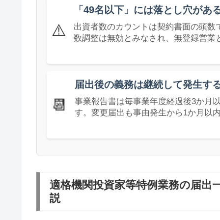
「49名以下」には落とし穴があ
⚠️
出資者数のカウントは契約書面の頭数
数調整は無効とみなされ、無登録営業
届出後の義務は継続して発生す
📆
事業報告書は毎事業年度経過後3か月
す。変更届出も事由発生から1か月以
適格機関投資家等特例業務の届出
説