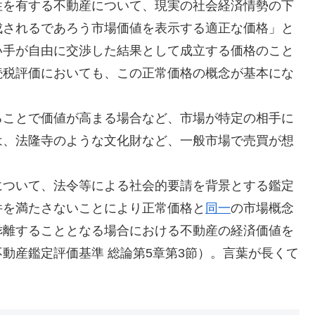
性を有する不動産について、現実の社会経済情勢の下
成されるであろう市場価値を表示する適正な価格」と
い手が自由に交渉した結果として成立する価格のこと
続税評価においても、この正常価格の概念が基本にな
ることで価値が高まる場合など、市場が特定の相手に
は、法隆寺のような文化財など、一般市場で売買が想
について、法令等による社会的要請を背景とする鑑定
件を満たさないことにより正常価格と
同一
の市場概念
乖離することとなる場合における不動産の経済価値を
動産鑑定評価基準 総論第5章第3節）。言葉が長くて