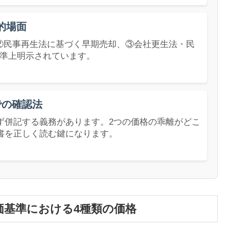
的場面
②民事再生法に基づく早期売却、③会社更生法・民
基準上明示されています。
での確認法
ず併記する義務があります。2つの価格の乖離がどこ
書を正しく読む鍵になります。
価基準における4種類の価格