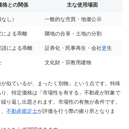
価格との関係
主な使用場面
離なし）
一般的な売買・地価公示
定による乖離
隣地の合筆・土地の分割
要請による乖離
証券化・民事再生・会社
更
生
外
文化財・宗教用建物
前が似ているが、まったく別物」という点です。特殊
あり、特定価格は「市場性を有する」不動産が対象で
て繰り返し出題されます。市場性の有無が条件です。
り、
不動産鑑定士
が評価を行う際の拠り所となりま