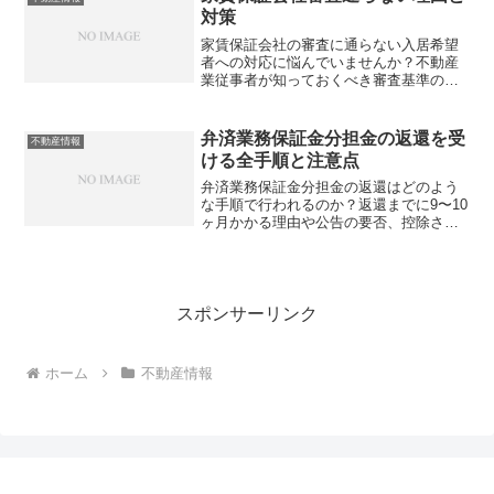
対策
家賃保証会社の審査に通らない入居希望
者への対応に悩んでいませんか？不動産
業従事者が知っておくべき審査基準の違
いや、顧客を成約に導く実践的な対策を
詳しく解説します。あなたの仲介スキル
を高めるヒントが見つかるはずです。
弁済業務保証金分担金の返還を受
不動産情報
ける全手順と注意点
弁済業務保証金分担金の返還はどのよう
な手順で行われるのか？返還までに9〜10
ヶ月かかる理由や公告の要否、控除され
る費用など、不動産従事者が必ず知って
おくべき重要ポイントを解説します。
スポンサーリンク
ホーム
不動産情報