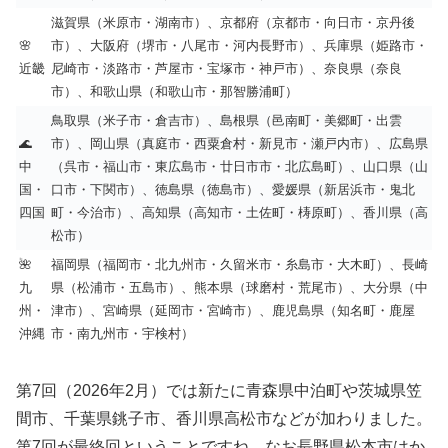
滋賀県（米原市・湖南市）、京都府（京都市・向日市・京丹後
🌸
市）、大阪府（堺市・八尾市・河内長野市）、兵庫県（姫路市・
近畿
尼崎市・淡路市・芦屋市・宝塚市・神戸市）、奈良県（奈良
市）、和歌山県（和歌山市・那智勝浦町）
鳥取県（米子市・倉吉市）、島根県（邑南町・美郷町・出雲
🌊
市）、岡山県（真庭市・西粟倉村・新見市・瀬戸内市）、広島県
中
（呉市・福山市・東広島市・廿日市市・北広島町）、山口県（山
国・
口市・下関市）、徳島県（徳島市）、愛媛県（新居浜市・鬼北
四国
町・今治市）、高知県（高知市・土佐町・梼原町）、香川県（高
松市）
🌺
福岡県（福岡市・北九州市・久留米市・糸島市・大木町）、長崎
九
県（松浦市・五島市）、熊本県（球磨村・荒尾市）、大分県（中
州・
津市）、宮崎県（延岡市・宮崎市）、鹿児島県（知名町・鹿屋
沖縄
市・南九州市・宇検村）
第7回（2026年2月）では新たに青森県中泊町や茨城県笠
間市、千葉県銚子市、香川県高松市などが加わりました。
第7回が最終回ということですね。なお長野県松本市はか