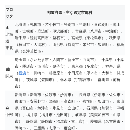
ブロ
都道府県・主な選定市町村
ック
北海道（札幌市・苫小牧市・登別市・当別町・喜茂別町・滝上
🌲
町・士幌町・鹿追町・厚沢部町）、青森県（八戸市・中泊町）、
北海
岩手県（陸前高田市・釜石市）、宮城県（東松島市）、秋田県
道・
（秋田市・大潟村）、山形県（鶴岡市・米沢市・飯豊町）、福島
東北
県（会津若松市）
埼玉県（さいたま市・入間市・新座市・白岡市）、千葉県（千葉
市・匝瑳市・市川市・銚子市）、東京都（多摩市）、神奈川県
🏙️
（
横浜
市・川崎市・相模原市・小田原市・厚木市・大和市・開成
関東
町）、茨城県（笠間市）、栃木県（宇都宮市）、群馬県（前橋
市）
新潟県（新潟市・佐渡市・妙高市）、長野県（伊那市・佐久市・
東御市・安曇野市・箕輪町・高森町・小布施町・飯田市）、富山
🗻
県（富山市・魚津市・氷見市・立山町）、石川県（加賀市・津幡
中部
町）、福井県（福井市・池田町）、岐阜県（美濃加茂市・山県
市）、静岡県（静岡市・沼津市・富士市）、愛知県（名古屋市・
岡崎市）、三重県（志摩市・度会町）