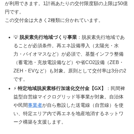
が利用できます。1計画あたりの交付限度額の上限は50億
円です。
この交付金は大きく2種類に分かれています。
💡
脱炭素先行地域づくり事業
：脱炭素先行地域であ
ることが必須条件。再エネ設備導入（太陽光・水
力・バイオマスなど）が必須で、基盤インフラ整備
（蓄電池・充放電設備など）や省CO2設備（ZEB・
ZEH・EVなど）も対象。原則として交付率は3分の2
です。
⚡
特定地域脱炭素移行加速化交付金【GX】
：民間裨
益型自営線マイクログリッド等事業が対象。自治体
や民間
事業者
が自ら敷設した送電線（自営線）を使
い、特定エリア内で再エネを地産地消するネットワ
ーク構築を支援します。