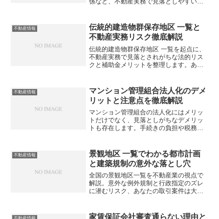
係など、不動産実務で見落としやすいポ
イントを徹底解説。あなたの取引に潜む
リスクとは？
伝統的建造物群保存地区 一覧と
不動産情報
不動産実務リスク徹底解説
伝統的建造物群保存地区 一覧を起点に、
不動産実務で見落とされがちな法的リス
クと補助金メリットを整理します。あな
たの説明は本当に足りていますか？
マンション管理組合法人化のデメ
不動産情報
リットと注意点を徹底解説
マンション管理組合の法人化にはメリッ
トだけでなく、見落としがちなデメリッ
トも存在します。手続きの負担や税務上
の問題点など、法人化を検討する前に知
っておくべき注意点とは？
景観地区 一覧でわかる都市計画
不動産情報
と建築規制の意外な落とし穴
全国の景観地区一覧を不動産業の視点で
解説。意外な例外規制と行政指定のズレ
に潜むリスク、あなたの取引案件は大丈
夫ですか？
家賃保証会社審査通らない理由と
不動産情報