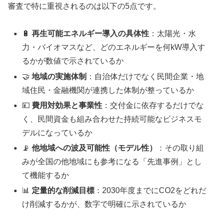
審査で特に重視されるのは以下の5点です。
🔋
再生可能エネルギー導入の具体性
：太陽光・水
力・バイオマスなど、どのエネルギーを何kW導入す
るかが数値で示されているか
🤝
地域の実施体制
：自治体だけでなく民間企業・地
域住民・金融機関が連携した体制が整っているか
💴
費用対効果と事業性
：交付金に依存するだけでな
く、民間資金も組み合わせた持続可能なビジネスモ
デルになっているか
📡
他地域への波及可能性（モデル性）
：その取り組
みが全国の他地域にも参考になる「先進事例」とし
て機能するか
📊
定量的な削減目標
：2030年度までにCO2をどれだ
け削減するかが、数字で明確に示されているか