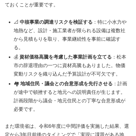
ておくことが重要です。
📐
中核事業の調達リスクを検証する
：特に小水力や
地熱など、設計・施工業者が限られる設備は複数社
から見積もりを取り、事業継続性を事前に確認す
る。
💰
資材価格高騰を考慮した事業計画を立てる
：松本
市の辞退理由の一つに資材高騰もありました。物価
変動リスクを織り込んだ予算設計が不可欠です。
🏘️
地域住民・議会との合意形成を先行させる
：計画
が途中で頓挫すると地元への説明責任が生じます。
計画段階から議会・地元住民との丁寧な合意形成が
必要です。
また環境省は、令和6年度に中間評価を実施した結果、選
定から3年目前後のタイミングで「実現に課題がある地