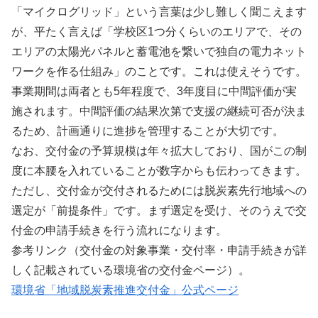
「マイクログリッド」という言葉は少し難しく聞こえます
が、平たく言えば「学校区1つ分くらいのエリアで、その
エリアの太陽光パネルと蓄電池を繋いで独自の電力ネット
ワークを作る仕組み」のことです。これは使えそうです。
事業期間は両者とも5年程度で、3年度目に中間評価が実
施されます。中間評価の結果次第で支援の継続可否が決ま
るため、計画通りに進捗を管理することが大切です。
なお、交付金の予算規模は年々拡大しており、国がこの制
度に本腰を入れていることが数字からも伝わってきます。
ただし、交付金が交付されるためには脱炭素先行地域への
選定が「前提条件」です。まず選定を受け、そのうえで交
付金の申請手続きを行う流れになります。
参考リンク（交付金の対象事業・交付率・申請手続きが詳
しく記載されている環境省の交付金ページ）。
環境省「地域脱炭素推進交付金」公式ページ