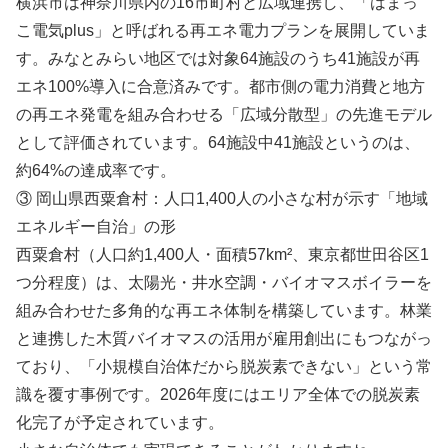
横浜市は神奈川県内の16市町村と広域連携し、「はまっ
こ電気plus」と呼ばれる再エネ電力プランを展開していま
す。みなとみらい地区では対象64施設のうち41施設が再
エネ100%導入に合意済みです。都市側の電力消費と地方
の再エネ発電を組み合わせる「広域分散型」の先進モデル
として評価されています。64施設中41施設というのは、
約64%の達成率です。
③ 岡山県西粟倉村：人口1,400人の小さな村が示す「地域
エネルギー自治」の形
西粟倉村（人口約1,400人・面積57km²、東京都世田谷区1
つ分程度）は、太陽光・井水空調・バイオマスボイラーを
組み合わせた多角的な再エネ体制を構築しています。林業
と連携した木質バイオマスの活用が雇用創出にもつながっ
ており、「小規模自治体だから脱炭素できない」という常
識を覆す事例です。2026年度にはエリア全体での脱炭素
化完了が予定されています。