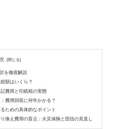
次
訳を徹底解説
：総額はいくら？
登記費用と印紙税の実態
点：費用回収に何年かかる？
するための具体的なポイント
借り換え費用の盲点：火災保険と団信の見直し