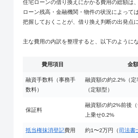
住宅ローンの借り換えにかかる費用の総額は、
ローン残高・金融機関・物件の状況によっては
把握しておくことが、借り換え判断の出発点
主な費用の内訳を整理すると、以下のように
費用項目
金
融資手数料（事務手
融資額の約2.2%（
数料）
（定額型）
融資額の約2%前後
保証料
上乗せ0.2%
抵当権抹消登記
費用
約1〜2万円（
司法書