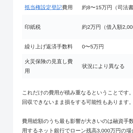
抵当権設定登記
費用
約8〜15万円（司法
印紙税
約2万円（借入額2,0
繰り上げ返済手数料
0〜5万円
火災保険の見直し費
状況により異なる
用
これだけの費用が積み重なるということです
回収できないまま損をする可能性もあります
費用総額のうち最も影響が大きいのは融資手数
用するネット銀行でローン残高3,000万円の