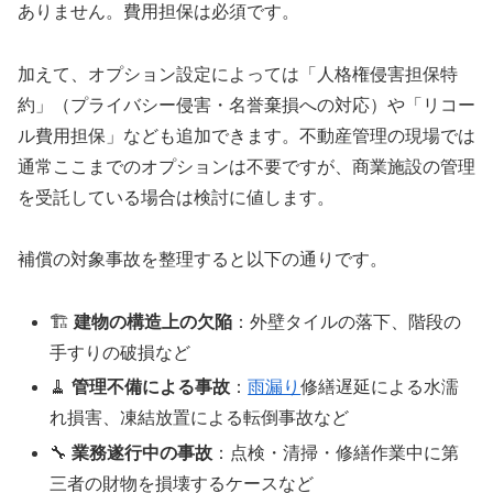
ありません。費用担保は必須です。
加えて、オプション設定によっては「人格権侵害担保特
約」（プライバシー侵害・名誉棄損への対応）や「リコー
ル費用担保」なども追加できます。不動産管理の現場では
通常ここまでのオプションは不要ですが、商業施設の管理
を受託している場合は検討に値します。
補償の対象事故を整理すると以下の通りです。
🏗️
建物の構造上の欠陥
：外壁タイルの落下、階段の
手すりの破損など
🧹
管理不備による事故
：
雨漏り
修繕遅延による水濡
れ損害、凍結放置による転倒事故など
🔧
業務遂行中の事故
：点検・清掃・修繕作業中に第
三者の財物を損壊するケースなど