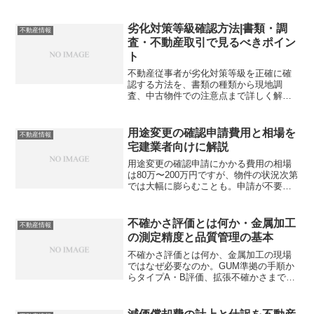
務での安全な運用ルールを整理すると何
が見えるでしょうか？
劣化対策等級確認方法|書類・調
不動産情報
査・不動産取引で見るべきポイン
ト
不動産従事者が劣化対策等級を正確に確
認する方法を、書類の種類から現地調
査、中古物件での注意点まで詳しく解説
します。取引トラブルを防ぐために必須
の知識とは？
用途変更の確認申請費用と相場を
不動産情報
宅建業者向けに解説
用途変更の確認申請にかかる費用の相場
は80万〜200万円ですが、物件の状況次第
では大幅に膨らむことも。申請が不要な
ケースや罰則リスクまで、宅建事業従事
者が知っておくべきポイントを詳しく解
説します。知らないと損する情報が満載
不確かさ評価とは何か・金属加工
不動産情報
ですが、正しく把握できていますか？
の測定精度と品質管理の基本
不確かさ評価とは何か、金属加工の現場
ではなぜ必要なのか。GUM準拠の手順か
らタイプA・B評価、拡張不確かさまでを
わかりやすく解説。あなたの現場の測定
データは本当に信頼できますか？