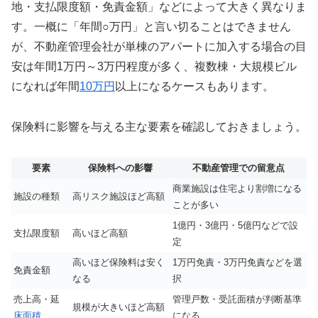
地・支払限度額・免責金額」などによって大きく異なりま
す。一概に「年間○万円」と言い切ることはできません
が、不動産管理会社が単棟のアパートに加入する場合の目
安は年間1万円～3万円程度が多く、複数棟・大規模ビル
になれば年間
10万円
以上になるケースもあります。
保険料に影響を与える主な要素を確認しておきましょう。
要素
保険料への影響
不動産管理での留意点
商業施設は住宅より割増になる
施設の種類
高リスク施設ほど高額
ことが多い
1億円・3億円・5億円などで設
支払限度額
高いほど高額
定
高いほど保険料は安く
1万円免責・3万円免責などを選
免責金額
なる
択
売上高・延
管理戸数・受託面積が判断基準
規模が大きいほど高額
床面積
になる