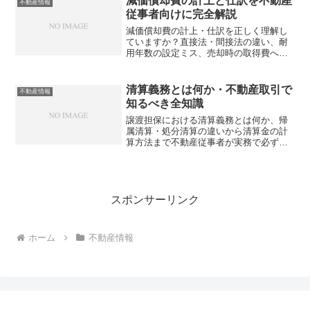
減価償却費の計上と仕訳を不動産
不動産情報
従事者向けに完全解説
減価償却費の計上・仕訳を正しく理解し
ていますか？直接法・間接法の違い、耐
用年数の設定ミス、売却時の取得費への
影響など、不動産従事者が知っておくべ
きポイントを具体的な数字と仕訳例で徹
底解説します。
清算義務とは何か・不動産取引で
不動産情報
知るべき全知識
譲渡担保における清算義務とは何か、帰
属清算・処分清算の違いから清算金の計
算方法まで不動産従事者が実務で必ず押
さえるべき知識をまとめました。知らな
いと損する落とし穴とは？
スポンサーリンク
ホーム
不動産情報