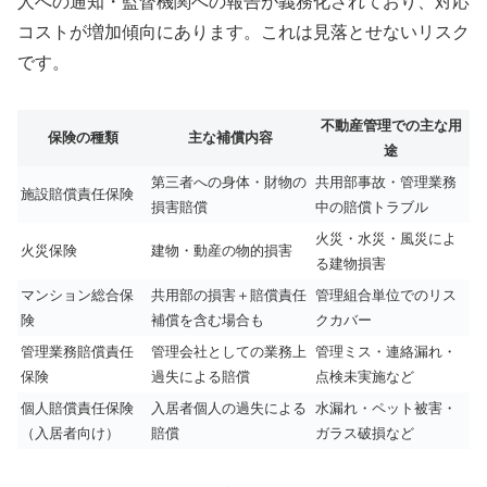
人への通知・監督機関への報告が義務化されており、対応
コストが増加傾向にあります。これは見落とせないリスク
です。
不動産管理での主な用
保険の種類
主な補償内容
途
第三者への身体・財物の
共用部事故・管理業務
施設賠償責任保険
損害賠償
中の賠償トラブル
火災・水災・風災によ
火災保険
建物・動産の物的損害
る建物損害
マンション総合保
共用部の損害＋賠償責任
管理組合単位でのリス
険
補償を含む場合も
クカバー
管理業務賠償責任
管理会社としての業務上
管理ミス・連絡漏れ・
保険
過失による賠償
点検未実施など
個人賠償責任保険
入居者個人の過失による
水漏れ・ペット被害・
（入居者向け）
賠償
ガラス破損など