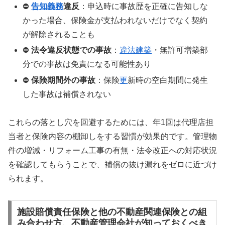
⛔
告知義務
違反
：申込時に事故歴を正確に告知しな
かった場合、保険金が支払われないだけでなく契約
が解除されることも
⛔
法令違反状態での事故
：
違法建築
・無許可増築部
分での事故は免責になる可能性あり
⛔
保険期間外の事故
：保険
更
新時の空白期間に発生
した事故は補償されない
これらの落とし穴を回避するためには、年1回は代理店担
当者と保険内容の棚卸しをする習慣が効果的です。管理物
件の増減・リフォーム工事の有無・法令改正への対応状況
を確認してもらうことで、補償の抜け漏れをゼロに近づけ
られます。
施設賠償責任保険と他の不動産関連保険との組
み合わせ方、不動産管理会社が知っておくべき