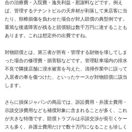
合の治療費・入院費・逸失利益・慰謝料などです。例え
ば、管理するテナントビルの天井材が剥落して来店客に当
たり、頸椎損傷を負わせた場合が対人賠償の典型例です。
重篤な後遺障害が残ると賠償額は数千万円に達することも
あります。これは想定外の出費ですね。
対物賠償とは、第三者が所有・管理する財物を壊してしま
った場合の修理費・損害額などです。管理駐車場内の排水
不良で隣接店舗に浸水被害を与えた、清掃作業中に誤って
入居者の車を傷つけた、といったケースが対物賠償に該当
します。
さらに損保ジャパンの商品では、訴訟費用・弁護士費用・
示談交渉費用なども補償対象に含まれることが多く、これ
が大きな特徴です。賠償トラブルは示談交渉が長引くケー
スも多く、弁護士費用だけで数十万円になることも珍しく