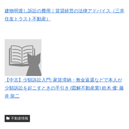
建物明渡し訴訟の費用｜賃貸経営の法律アドバイス（三井
住友トラスト不動産）
【中古】少額訴訟入門: 家賃滞納・敷金返還などで本人が
少額訴訟を起こすときの手引き (図解不動産業) 鈴木 優; 藤
井 龍二
不動産情報