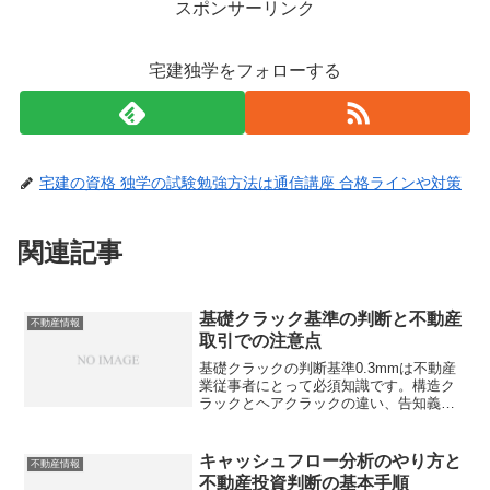
スポンサーリンク
宅建独学をフォローする
宅建の資格 独学の試験勉強方法は通信講座 合格ラインや対策
関連記事
基礎クラック基準の判断と不動産
不動産情報
取引での注意点
基礎クラックの判断基準0.3mmは不動産
業従事者にとって必須知識です。構造ク
ラックとヘアクラックの違い、告知義
務、補修費用の相場まで詳しく解説しま
す。物件の正確な評価と安全な取引のた
めに、あなたは基礎クラックの本当の基
キャッシュフロー分析のやり方と
不動産情報
準を理解していますか?
不動産投資判断の基本手順