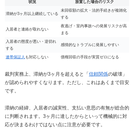
状況
放置した場合のリスク
未回収額の拡大・法的手続きが複雑化
滞納が3ヶ月以上継続している
する
夜逃げ・室内事故への発展リスクが高
入居者と連絡が取れない
まる
入居者の態度が悪い・逆切れ
感情的なトラブルに発展しやすい
する
連帯保証人
も対応しない
債権回収の手段が実質ゼロになる
裁判実務上、滞納が3ヶ月を超えると「
信頼関係
の破壊」
が認められやすくなります。ただし、これはあくまで目安
です。
滞納の経緯、入居者の誠実性、支払い意思の有無が総合的
に判断されます。3ヶ月に達したからといって機械的に対
応が決まるわけではない点に注意が必要です。