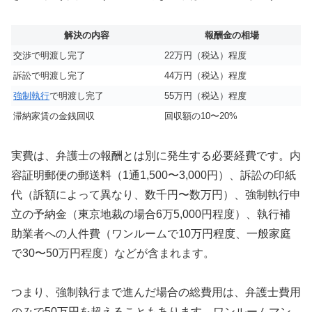
解決の内容
報酬金の相場
交渉で明渡し完了
22万円（税込）程度
訴訟で明渡し完了
44万円（税込）程度
強制執行
で明渡し完了
55万円（税込）程度
滞納家賃の金銭回収
回収額の10〜20%
実費は、弁護士の報酬とは別に発生する必要経費です。内
容証明郵便の郵送料（1通1,500〜3,000円）、訴訟の印紙
代（訴額によって異なり、数千円〜数万円）、強制執行申
立の予納金（東京地裁の場合6万5,000円程度）、執行補
助業者への人件費（ワンルームで10万円程度、一般家庭
で30〜50万円程度）などが含まれます。
つまり、強制執行まで進んだ場合の総費用は、弁護士費用
のみで50万円を超えることもあります。ワンルームマン