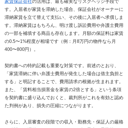
家賃保証会社
の活用は、最も確実なリスクヘッジ手段で
す。入居者が家賃を滞納した場合、保証会社がオーナーに
滞納家賃を立て替えて支払い、その後に入居者へ求償しま
す。滞納家賃はもちろん、明け渡し訴訟費用や弁護士費用
の一部を補填する商品も存在します。月額の保証料は家賃
の0.5〜1%程度が相場です（例：月8万円の物件なら月
400〜800円）。
契約書への特約記載も重要な対策です。前述のとおり、
「家賃滞納に伴い弁護士費用が発生した場合は借主負担と
する」と明記することで、費用請求の根拠が生まれます。
また、「賃料相当損害金を家賃の2倍とする」という条項
を契約書に盛り込んでおくと、裁判所がこれを有効と認め
た判例があり、損失の圧縮につながります。
さらに、入居審査の段階での収入・勤務先・保証人の厳格