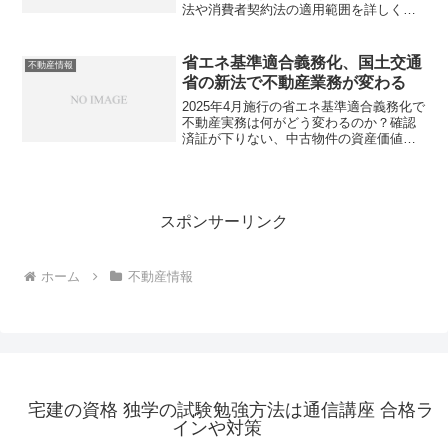
法や消費者契約法の適用範囲を詳しく解
説します。あなたの契約書は本当に有効
ですか？
省エネ基準適合義務化、国土交通
不動産情報
省の新法で不動産業務が変わる
2025年4月施行の省エネ基準適合義務化で
不動産実務は何がどう変わるのか？確認
済証が下りない、中古物件の資産価値低
下、2030年さらなる義務強化…。対応を
後回しにしていませんか？
スポンサーリンク
ホーム
不動産情報
宅建の資格 独学の試験勉強方法は通信講座 合格ラ
インや対策