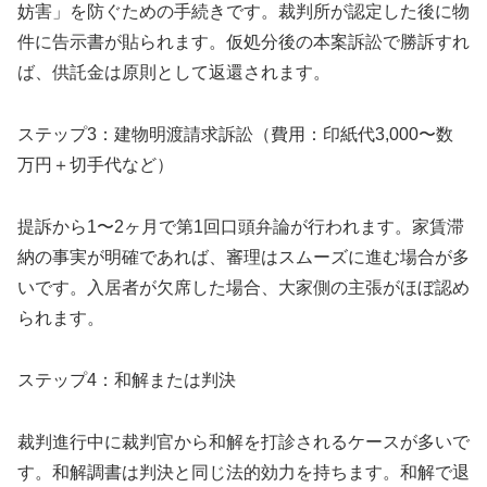
妨害」を防ぐための手続きです。裁判所が認定した後に物
件に告示書が貼られます。仮処分後の本案訴訟で勝訴すれ
ば、供託金は原則として返還されます。
ステップ3：建物明渡請求訴訟（費用：印紙代3,000〜数
万円＋切手代など）
提訴から1〜2ヶ月で第1回口頭弁論が行われます。家賃滞
納の事実が明確であれば、審理はスムーズに進む場合が多
いです。入居者が欠席した場合、大家側の主張がほぼ認め
られます。
ステップ4：和解または判決
裁判進行中に裁判官から和解を打診されるケースが多いで
す。和解調書は判決と同じ法的効力を持ちます。和解で退