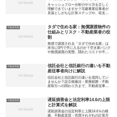
キャッシュフロー分析のやり方を正しく
理解できていますか？宅建事業従事者が
見落としがちな計算ステップや、収支シ
ミュレーションの落とし穴を具体例とと
もに解説します。あなたの物件判断は本
当に正確でしょうか？
タダで住める家：無償譲渡物件の
不動産情報
仕組みとリスク・不動産業者の役
割
無償で譲渡される「タダで住める家」は
本当に0円で手に入るのか？空き家バンク
や無償譲渡の実態、隠れたコストや不動
産従事者が知っておくべきリスクと仲介
の注意点を徹底解説します。無償でも税
金や修繕費で数百万円かかるって本当？
信託会社と信託銀行の違いを不動
不動産情報
産従事者向けに解説
信託会社と信託銀行の違いを混同してい
ませんか？設立根拠法・業務範囲・不動
産取引への関わり方まで、不動産従事者
が押さえるべきポイントをわかりやすく
解説します。
遅延損害金と法定利率14.6の上限
不動産情報
と計算式を解説
遅延損害金の法定利率と上限14.6％の根
拠、不動産賃貸・売買それぞれの計算方