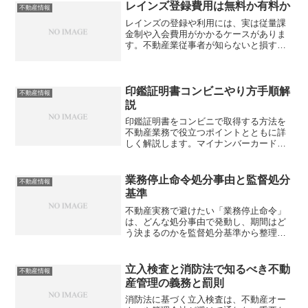
レインズ登録費用は無料か有料か
不動産情報
レインズの登録や利用には、実は従量課
金制や入会費用がかかるケースがありま
す。不動産業従事者が知らないと損する
費用体系の真実を、地域別・利用状況別
に徹底解説。あなたの事務所の負担額は
いくらになるでしょうか？
印鑑証明書コンビニやり方手順解
不動産情報
説
印鑑証明書をコンビニで取得する方法を
不動産業務で役立つポイントとともに詳
しく解説します。マイナンバーカードの
準備から具体的な操作手順、よくある失
敗事例まで、スムーズに証明書を取得で
きるようになりますか？
業務停止命令処分事由と監督処分
不動産情報
基準
不動産実務で避けたい「業務停止命令」
は、どんな処分事由で発動し、期間はど
う決まるのかを監督処分基準から整理し
ます。指示処分との違いや、現場での防
止策まで把握できていますか？
立入検査と消防法で知るべき不動
不動産情報
産管理の義務と罰則
消防法に基づく立入検査は、不動産オー