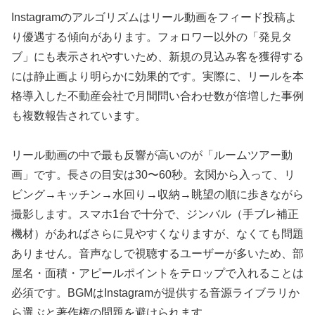
Instagramのアルゴリズムはリール動画をフィード投稿よ
り優遇する傾向があります。フォロワー以外の「発見タ
ブ」にも表示されやすいため、新規の見込み客を獲得する
には静止画より明らかに効果的です。実際に、リールを本
格導入した不動産会社で月間問い合わせ数が倍増した事例
も複数報告されています。
リール動画の中で最も反響が高いのが「ルームツアー動
画」です。長さの目安は30〜60秒。玄関から入って、リ
ビング→キッチン→水回り→収納→眺望の順に歩きながら
撮影します。スマホ1台で十分で、ジンバル（手ブレ補正
機材）があればさらに見やすくなりますが、なくても問題
ありません。音声なしで視聴するユーザーが多いため、部
屋名・面積・アピールポイントをテロップで入れることは
必須です。BGMはInstagramが提供する音源ライブラリか
ら選ぶと著作権の問題を避けられます。