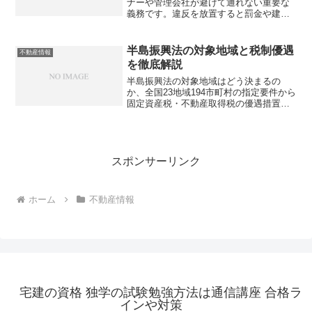
ナーや管理会社が避けて通れない重要な
義務です。違反を放置すると罰金や建物
の公表リスクも。正しい知識があるか確
認してみませんか？
半島振興法の対象地域と税制優遇
不動産情報
を徹底解説
半島振興法の対象地域はどう決まるの
か、全国23地域194市町村の指定要件から
固定資産税・不動産取得税の優遇措置ま
で、不動産従事者が知っておくべき情報
を整理しました。あなたは対象地域の優
遇をフル活用できていますか？
スポンサーリンク
ホーム
不動産情報
宅建の資格 独学の試験勉強方法は通信講座 合格ラ
インや対策