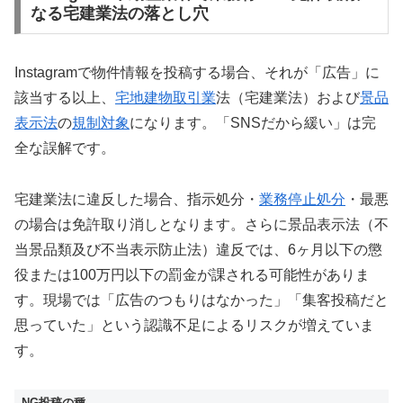
なる宅建業法の落とし穴
Instagramで物件情報を投稿する場合、それが「広告」に
該当する以上、
宅地建物取引業
法（宅建業法）および
景品
表示法
の
規制対象
になります。「SNSだから緩い」は完
全な誤解です。
宅建業法に違反した場合、指示処分・
業務停止処分
・最悪
の場合は免許取り消しとなります。さらに景品表示法（不
当景品類及び不当表示防止法）違反では、6ヶ月以下の懲
役または100万円以下の罰金が課される可能性がありま
す。現場では「広告のつもりはなかった」「集客投稿だと
思っていた」という認識不足によるリスクが増えていま
す。
NG投稿の種