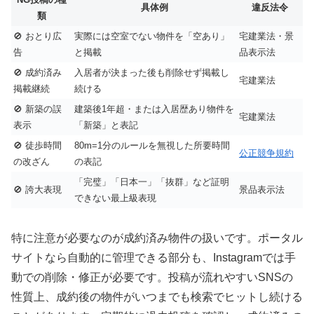
具体例
違反法令
類
🚫 おとり広
実際には空室でない物件を「空あり」
宅建業法・景
告
と掲載
品表示法
🚫 成約済み
入居者が決まった後も削除せず掲載し
宅建業法
掲載継続
続ける
🚫 新築の誤
建築後1年超・または入居歴あり物件を
宅建業法
表示
「新築」と表記
🚫 徒歩時間
80m=1分のルールを無視した所要時間
公正競争規約
の改ざん
の表記
「完璧」「日本一」「抜群」など証明
🚫 誇大表現
景品表示法
できない最上級表現
特に注意が必要なのが成約済み物件の扱いです。ポータル
サイトなら自動的に管理できる部分も、Instagramでは手
動での削除・修正が必要です。投稿が流れやすいSNSの
性質上、成約後の物件がいつまでも検索でヒットし続ける