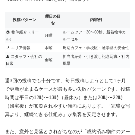
曜日の目
投稿パターン
内容例
安
🏠 物件紹介（リー
ルームツアー30〜60秒、新着物件カ
月曜
ル）
ルーセル
📍 エリア情報
水曜
周辺カフェ・学校区・通学路の安全性
👤 スタッフ・会社の
担当者紹介・引き渡し記念写真・社内
金曜
日常
風景
週3回の投稿でも十分です。毎日投稿しようとして1ヶ月
で更新が止まるケースが最も多い失敗パターンです。投稿
時間は平日の12時〜13時（昼休み）または20時〜22時
（帰宅後）が閲覧されやすい傾向にあります。「完璧な写
真より、継続できる仕組み」が集客を安定させます。
また、意外と見落とされがちなのが「成約済み物件のアー