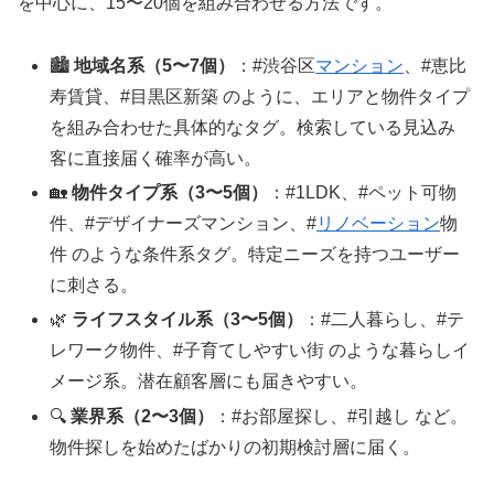
を中心に、15〜20個を組み合わせる方法です。
🏙️
地域名系（5〜7個）
：#渋谷区
マンション
、#恵比
寿賃貸、#目黒区新築 のように、エリアと物件タイプ
を組み合わせた具体的なタグ。検索している見込み
客に直接届く確率が高い。
🏡
物件タイプ系（3〜5個）
：#1LDK、#ペット可物
件、#デザイナーズマンション、#
リノベーション
物
件 のような条件系タグ。特定ニーズを持つユーザー
に刺さる。
🌿
ライフスタイル系（3〜5個）
：#二人暮らし、#テ
レワーク物件、#子育てしやすい街 のような暮らしイ
メージ系。潜在顧客層にも届きやすい。
🔍
業界系（2〜3個）
：#お部屋探し、#引越し など。
物件探しを始めたばかりの初期検討層に届く。