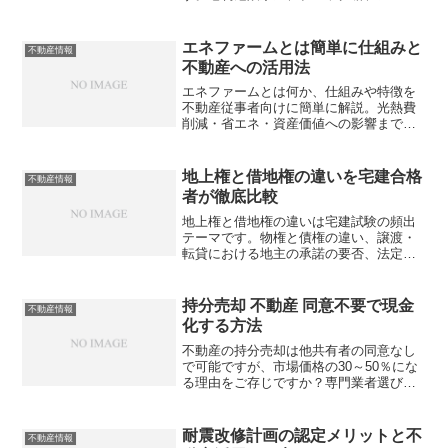
ストなど補助対象や、クライアントへの
的確なアドバイス方法は？
エネファームとは簡単に仕組みと
不動産情報
不動産への活用法
エネファームとは何か、仕組みや特徴を
不動産従事者向けに簡単に解説。光熱費
削減・省エネ・資産価値への影響まで、
物件提案に役立つ知識を網羅しました。
あなたは正しく説明できていますか？
地上権と借地権の違いを宅建合格
不動産情報
者が徹底比較
地上権と借地権の違いは宅建試験の頻出
テーマです。物権と債権の違い、譲渡・
転貸における地主の承諾の要否、法定地
上権の成立要件まで、不動産実務にも直
結する知識を整理しておきませんか？
持分売却 不動産 同意不要で現金
不動産情報
化する方法
不動産の持分売却は他共有者の同意なし
で可能ですが、市場価格の30～50％にな
る理由をご存じですか？専門業者選びか
ら税金、トラブル回避まで徹底解説しま
す。知らないと損する売却法とは？
耐震改修計画の認定メリットと不
不動産情報