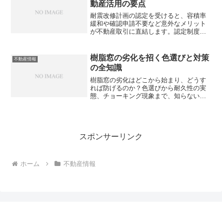
動産活用の要点
耐震改修計画の認定を受けると、容積率
緩和や確認申請不要など意外なメリット
が不動産取引に直結します。認定制度を
正しく理解して、物件の価値を最大化で
きていますか？
樹脂窓の劣化を招く色選びと対策
不動産情報
の全知識
樹脂窓の劣化はどこから始まり、どうす
れば防げるのか？色選びから耐久性の実
態、チョーキング現象まで、知らないと
損する樹脂窓の劣化対策を徹底解説。あ
なたの家の窓は大丈夫ですか？
スポンサーリンク
ホーム
不動産情報