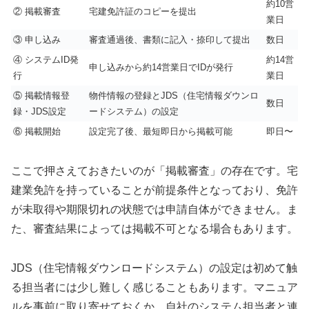
約10営
② 掲載審査
宅建免許証のコピーを提出
業日
③ 申し込み
審査通過後、書類に記入・捺印して提出
数日
④ システムID発
約14営
申し込みから約14営業日でIDが発行
行
業日
⑤ 掲載情報登
物件情報の登録とJDS（住宅情報ダウンロ
数日
録・JDS設定
ードシステム）の設定
⑥ 掲載開始
設定完了後、最短即日から掲載可能
即日〜
ここで押さえておきたいのが「掲載審査」の存在です。宅
建業免許を持っていることが前提条件となっており、免許
が未取得や期限切れの状態では申請自体ができません。ま
た、審査結果によっては掲載不可となる場合もあります。
JDS（住宅情報ダウンロードシステム）の設定は初めて触
る担当者には少し難しく感じることもあります。マニュア
ルを事前に取り寄せておくか、自社のシステム担当者と連