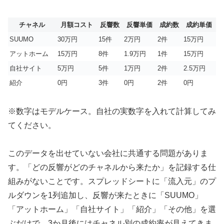
チャネル
月額コスト
反響数
反響単価
成約数
成約単価
SUUMO
30万円
15件
2万円
2件
15万円
アットホーム
15万円
8件
1.9万円
1件
15万円
自社サイト
5万円
5件
1万円
2件
2.5万円
紹介
0円
3件
0円
2件
0円
※数字はモデルケース。自社の実数字を入れて計算してみ
てください。
このデータを出せていない会社に共通する問題がありま
す。「どの反響がどのチャネルから来たか」を記録する仕
組みがないことです。スプレッドシートに「流入元」のプ
ルダウンを1列追加し、反響が来たときに「SUUMO」
「アットホーム」「自社サイト」「紹介」「その他」を選
ぶだけで、3か月後にはチャネル別の成約率が見えてきま