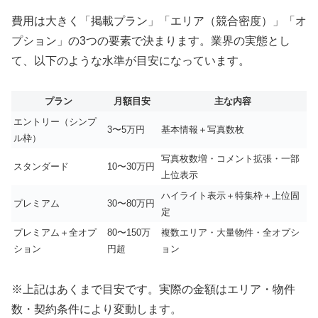
費用は大きく「掲載プラン」「エリア（競合密度）」「オ
プション」の3つの要素で決まります。業界の実態とし
て、以下のような水準が目安になっています。
プラン
月額目安
主な内容
エントリー（シンプ
3〜5万円
基本情報＋写真数枚
ル枠）
写真枚数増・コメント拡張・一部
スタンダード
10〜30万円
上位表示
ハイライト表示＋特集枠＋上位固
プレミアム
30〜80万円
定
プレミアム＋全オプ
80〜150万
複数エリア・大量物件・全オプシ
ション
円超
ョン
※上記はあくまで目安です。実際の金額はエリア・物件
数・契約条件により変動します。