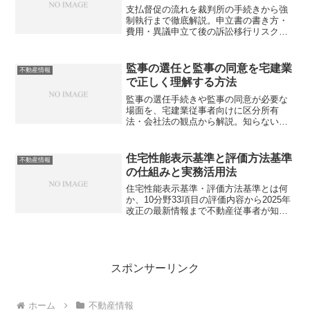
支払督促の流れを裁判所の手続きから強
制執行まで徹底解説。申立書の書き方・
費用・異議申立て後の訴訟移行リスクま
で、知らないと損する情報を網羅。あな
たは正しい手順を把握していますか？
監事の選任と監事の同意を宅建業
不動産情報
で正しく理解する方法
監事の選任手続きや監事の同意が必要な
場面を、宅建業従事者向けに区分所有
法・会社法の観点から解説。知らないと
取引や登記で大きなミスを招く落とし穴
とは？
住宅性能表示基準と評価方法基準
不動産情報
の仕組みと実務活用法
住宅性能表示基準・評価方法基準とは何
か、10分野33項目の評価内容から2025年
改正の最新情報まで不動産従事者が知っ
ておくべき実務ポイントを詳しく解説。
あなたの提案力を高めるために必要な知
識とは？
スポンサーリンク
ホーム
不動産情報