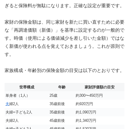
ぎると保険料が無駄になります。正確な設定が重要です。
家財の保険金額は、同じ家財を新たに買い直すために必要
な「再調達価額（新価）」を基準に設定するのが一般的で
す。時価（使用による価値減少を差し引いた金額）ではな
く新価が使われる点を覚えておきましょう。これが原則で
す。
家族構成・年齢別の保険金額の目安は以下のとおりです。
世帯構成
年齢
家財評価額の目安
単身者（1人）
25歳
約300〜450万円
夫
婦2人
35歳前後
約920万円
夫婦+子ども2人
35歳前後
約1,090万円
夫婦2人
45歳前後
約1,340万円
夫婦+子ども2人
45歳前後
約1,520万円