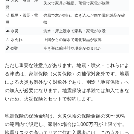
失火で家具が焼損、落雷で家電が故障
発
💨 風災・雪災・雹
強風で窓が割れ、吹き込んだ雨で電化製品が破
災
損
🌊 水災
洪水・床上浸水で家具・家電が水没
💧 水ぬれ
上階からの漏水で電化製品が故障
🔓 盗難
空き巣に腕時計や現金が盗まれた
ただし重要な注意点があります。地震・噴火・これらによ
る津波は、家財保険（火災保険）の補償対象外です。地震
による火災も例外なく対象外であり、別途「地震保険」へ
の加入が必要になります。地震保険は単独では加入できな
いため、火災保険とセットで契約します。
地震保険の保険金額は、火災保険の保険金額の30〜50%
の範囲内で設定し、家財の場合は1,000万円が上限です。
地震リスクの高いエリアに住む入居者には、この点をしっ