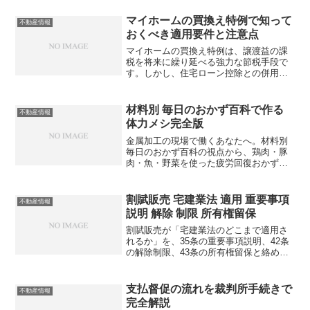
マイホームの買換え特例で知って
不動産情報
おくべき適用要件と注意点
マイホームの買換え特例は、譲渡益の課
税を将来に繰り延べる強力な節税手段で
す。しかし、住宅ローン控除との併用不
可や省エネ基準など、知らないと大損す
る落とし穴も。あなたは正しく使いこな
せていますか？
材料別 毎日のおかず百科で作る
不動産情報
体力メシ完全版
金属加工の現場で働くあなたへ。材料別
毎日のおかず百科の視点から、鶏肉・豚
肉・魚・野菜を使った疲労回復おかずを
徹底解説。毎日の献立に悩んでいません
か？
割賦販売 宅建業法 適用 重要事項
不動産情報
説明 解除 制限 所有権留保
割賦販売が「宅建業法のどこまで適用さ
れるか」を、35条の重要事項説明、42条
の解除制限、43条の所有権留保と絡めて
実務目線で整理します。自社が売主・媒
介のどちらでも迷わない判断軸を持てて
いますか？
支払督促の流れを裁判所手続きで
不動産情報
完全解説