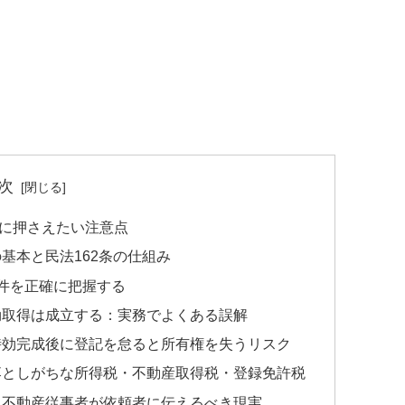
次
に押さえたい注意点
基本と民法162条の仕組み
件を正確に把握する
効取得は成立する：実務でよくある誤解
時効完成後に登記を怠ると所有権を失うリスク
落としがちな所得税・不動産取得税・登録免許税
、不動産従事者が依頼者に伝えるべき現実