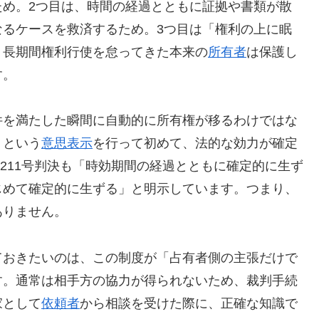
ため。2つ目は、時間の経過とともに証拠や書類が散
なるケースを救済するため。3つ目は「権利の上に眠
り長期間権利行使を怠ってきた本来の
所有者
は保護し
す。
件を満たした瞬間に自動的に所有権が移るわけではな
」という
意思表示
を行って初めて、法的な効力が確定
）211号判決も「時効期間の経過とともに確定的に生ず
じめて確定的に生ずる」と明示しています。つまり、
ありません。
ておきたいのは、この制度が「占有者側の主張だけで
す。通常は相手方の協力が得られないため、裁判手続
家として
依頼者
から相談を受けた際に、正確な知識で