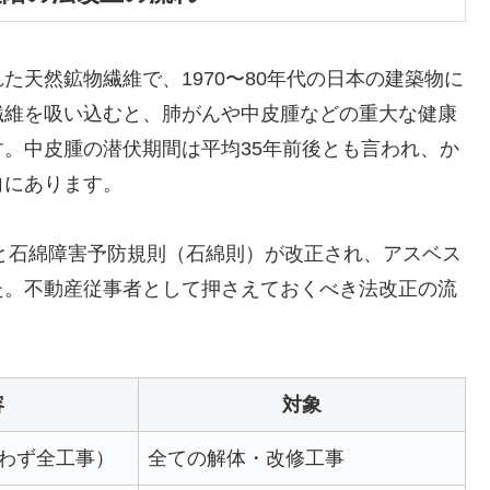
天然鉱物繊維で、1970〜80年代の日本の建築物に
繊維を吸い込むと、肺がんや中皮腫などの重大な健康
。中皮腫の潜伏期間は平均35年前後とも言われ、か
向にあります。
法と石綿障害予防規則（石綿則）が改正され、アスベス
た。不動産従事者として押さえておくべき法改正の流
容
対象
わず全工事）
全ての解体・改修工事