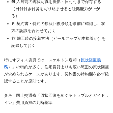
📷 入居前の現状写真を撮影・日付付きで保存する
（日付付き付箋を写り込ませると証拠能力が上が
る）
📄 契約書・特約の原状回復条項を事前に確認し、双
方の認識を合わせておく
🏗️ 施工時の接着方法（ピールアップか本接着か）を
記録しておく
特にオフィス賃貸では「スケルトン返却（
原状回復義
務
）」の特約が多く、住宅賃貸よりも広い範囲の原状回復
が求められるケースがあります。契約書の特約欄を必ず確
認することが原則です。
参考：国土交通省「原状回復をめぐるトラブルとガイドラ
イン」費用負担の判断基準