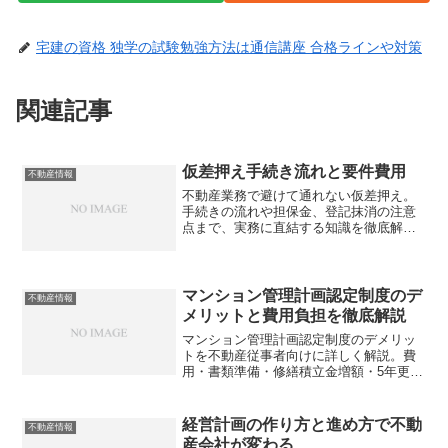
宅建の資格 独学の試験勉強方法は通信講座 合格ラインや対策
関連記事
仮差押え手続き流れと要件費用
不動産情報
不動産業務で避けて通れない仮差押え。
手続きの流れや担保金、登記抹消の注意
点まで、実務に直結する知識を徹底解説
します。債権回収のリスクを回避できて
いますか？
マンション管理計画認定制度のデ
不動産情報
メリットと費用負担を徹底解説
マンション管理計画認定制度のデメリッ
トを不動産従事者向けに詳しく解説。費
用・書類準備・修繕積立金増額・5年更新
など、認定取得前に知っておくべきリス
クとは？
経営計画の作り方と進め方で不動
不動産情報
産会社が変わる