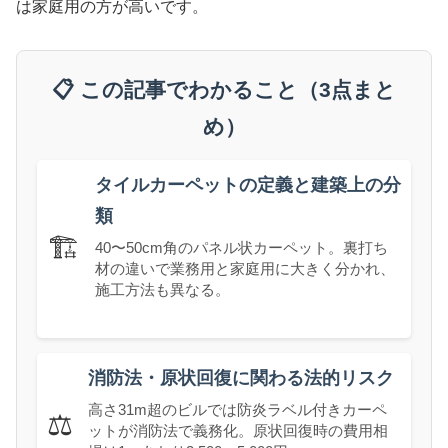
は家庭用の方が高いです。
📋 この記事でわかること（3点まと
め）
タイルカーペットの定義と建築上の分
類
🏗️
40〜50cm角のパネル状カーペット。裏打ち
材の違いで業務用と家庭用に大きく分かれ、
施工方法も異なる。
消防法・原状回復に関わる法的リスク
高さ31m超のビルでは防炎ラベル付きカーペ
⚖️
ットが消防法で義務化。原状回復時の費用相