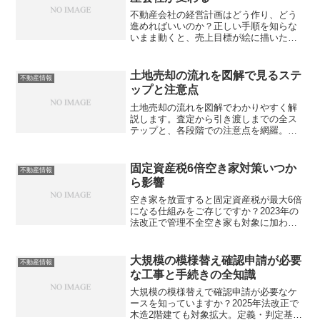
不動産会社の経営計画はどう作り、どう
進めればいいのか？正しい手順を知らな
いまま動くと、売上目標が絵に描いた餅
になりがちです。具体的な作り方と進め
方のポイントを解説します。
土地売却の流れを図解で見るステ
不動産情報
ップと注意点
土地売却の流れを図解でわかりやすく解
説します。査定から引き渡しまでの全ス
テップと、各段階での注意点を網羅。不
動産従事者が見落としがちなポイントと
は？
固定資産税6倍空き家対策いつか
不動産情報
ら影響
空き家を放置すると固定資産税が最大6倍
になる仕組みをご存じですか？2023年の
法改正で管理不全空き家も対象に加わ
り、不動産従事者として知っておくべき
重要な知識が増えました。勧告を受ける
タイミングや回避策、顧客への的確なア
大規模の模様替え確認申請が必要
不動産情報
ドバイス方法について、あなたは正しく
な工事と手続きの全知識
説明できますか？
大規模の模様替えで確認申請が必要なケ
ースを知っていますか？2025年法改正で
木造2階建ても対象拡大。定義・判定基