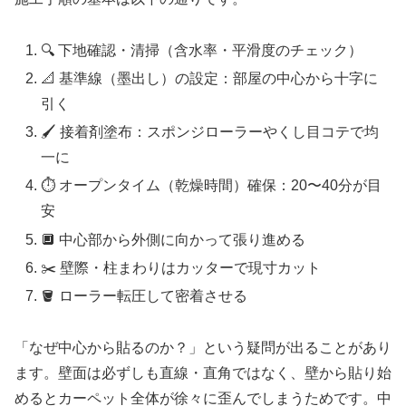
🔍 下地確認・清掃（含水率・平滑度のチェック）
📐 基準線（墨出し）の設定：部屋の中心から十字に
引く
🖌️ 接着剤塗布：スポンジローラーやくし目コテで均
一に
⏱️ オープンタイム（乾燥時間）確保：20〜40分が目
安
🔲 中心部から外側に向かって張り進める
✂️ 壁際・柱まわりはカッターで現寸カット
🪣 ローラー転圧して密着させる
「なぜ中心から貼るのか？」という疑問が出ることがあり
ます。壁面は必ずしも直線・直角ではなく、壁から貼り始
めるとカーペット全体が徐々に歪んでしまうためです。中