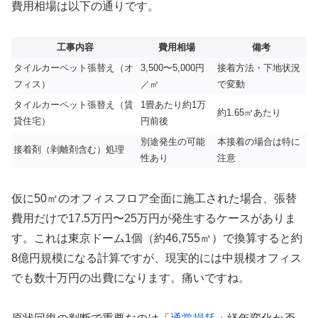
費用相場は以下の通りです。
工事内容
費用相場
備考
タイルカーペット張替え（オ
3,500〜5,000円
接着方法・下地状況
フィス）
／㎡
で変動
タイルカーペット張替え（賃
1畳あたり約1万
約1.65㎡あたり
貸住宅）
円前後
別途発生の可能
本接着の場合は特に
接着剤（剥離剤含む）処理
性あり
注意
仮に50㎡のオフィスフロア全面に施工された場合、張替
費用だけで17.5万円〜25万円が発生するケースがありま
す。これは東京ドーム1個（約46,755㎡）で換算すると約
8億円規模になる計算ですが、現実的には中規模オフィス
でも数十万円の出費になります。痛いですね。