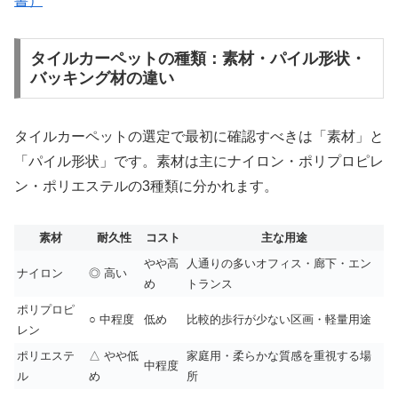
書）
タイルカーペットの種類：素材・パイル形状・
バッキング材の違い
タイルカーペットの選定で最初に確認すべきは「素材」と
「パイル形状」です。素材は主にナイロン・ポリプロピレ
ン・ポリエステルの3種類に分かれます。
素材
耐久性
コスト
主な用途
やや高
人通りの多いオフィス・廊下・エン
ナイロン
◎ 高い
め
トランス
ポリプロピ
○ 中程度
低め
比較的歩行が少ない区画・軽量用途
レン
ポリエステ
△ やや低
家庭用・柔らかな質感を重視する場
中程度
ル
め
所