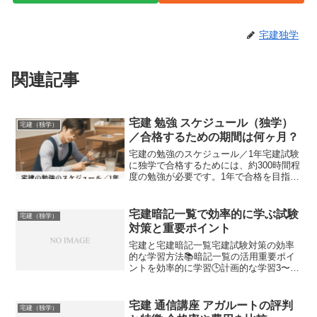
宅建独学
関連記事
宅建 勉強 スケジュール（独学）
宅建（独学）
／合格するための期間は何ヶ月？
宅建の勉強のスケジュール／1年宅建試験
に独学で合格するためには、約300時間程
度の勉強が必要です。1年で合格を目指す
場合、1日あたり約1時間の勉強が必要に
なります。以下は、1年で宅建試験に合格
するための勉強スケジュールの例です。
宅建暗記一覧で効率的に学ぶ試験
宅建（独学）
月：宅建試験...
対策と重要ポイント
宅建と宅建暗記一覧宅建試験対策の効率
的な学習方法📚暗記一覧の活用重要ポイ
ントを効率的に学習🕒計画的な学習3〜6
ヶ月の集中学習がおすすめ✅過去問演習
実践的な問題解決力を養成宅建試験は不
動産取引に関する専門知識を問う国家資
宅建 通信講座 アガルートの評判
宅建（独学）
格試験です。合格率は例...