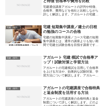
と特徴 合格率や費用を比較
宅建通信講座アガルートの評判や特徴、
合格率、費用などを他社と比較しながら
詳しく解説します。アガルートの宅建講
座は本当におすすめなのでしょうか？
宅建 短期集中講座／建士の日程
宅建（独学）
の勉強のコースの合格
宅建の短期集中講座／コース宅建の短期
集中講座とは、通常の講座よりも短い期
間で宅建士試験合格を目指す講座です。
一般的には、2～3ヶ月程度の期間で講座
が組まれています。短期集中講座のメリ
ットは、以下のようなものがあります。
アガルート 宅建 模試で合格率ア
宅建（独学）
通常の講座よりも短い期...
ップ！試験対策と学習方法
アガルートの宅建模試を活用して合格率
を上げる方法や、効果的な試験対策、学
習方法について解説します。アガルート
の宅建講座の特徴や模試の活用法とは？
アガルートの宅建講座で合格特典
宅建（独学）
と返金制度を活用する方法
アガルートの宅建講座の合格特典と返金
制度について詳しく解説します。どのよ