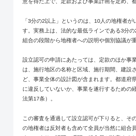
意を得た上で、定款および事業計画を定め、
「3分の2以上」というのは、10人の地権者
す。実務上は、法的な最低ラインである3分の
組合の段階から地権者への説明や個別協議が
設立認可の申請にあたっては、定款のほか事
は、施行地区の名称と区域、施行期間、建設
ど、事業全体の設計図が含まれます。都道府
に違反していないか、事業を遂行するための
法第17条）。
この審査を通過して設立認可が下りると、そ
の地権者は反対者も含めて全員が当然に組合員