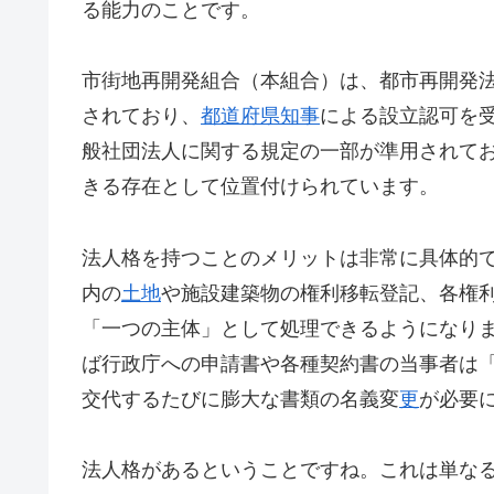
る能力のことです。
市街地再開発組合（本組合）は、都市再開発法
されており、
都道府県知事
による設立認可を
般社団法人に関する規定の一部が準用されて
きる存在として位置付けられています。
法人格を持つことのメリットは非常に具体的
内の
土地
や施設建築物の権利移転登記、各権
「一つの主体」として処理できるようになり
ば行政庁への申請書や各種契約書の当事者は
交代するたびに膨大な書類の名義変
更
が必要
法人格があるということですね。これは単な