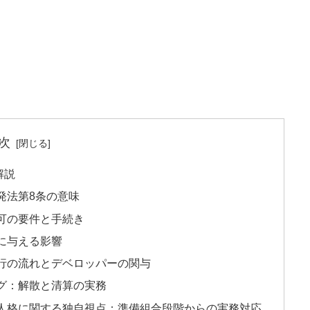
次
解説
発法第8条の意味
可の要件と手続き
に与える影響
行の流れとデベロッパーの関与
グ：解散と清算の実務
人格に関する独自視点：準備組合段階からの実務対応