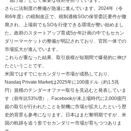
「逃げ道」として重要な役割を担っています。
さらに法制度の整備が急速に進んでいます。2024年（令
和6年度）の税制改正で、税制適格SOの保管委託要件が撤
廃され、上場前でもSOを行使できる環境が整い始めまし
た。政府のスタートアップ育成5か年計画の中でもセカン
ダリーマーケットの整備が明記されており、官民一体での
市場拡大が進んでいます。
これらが重なった結果、取引規模が短期間で爆発的に伸び
たということです。
米国ではすでにセカンダリー市場が成熟しており、
Nasdaq Private Marketは2025年に100億ドル（約1.5兆
円）規模のテンダーオファー取引を見込むと発表していま
す（前年比53%増）。Facebookが未上場時代に2,000億円
超の取引が行われたことを契機に市場が拡大したという歴
史的背景も参考になります。日本はまだ黎明期ですが、米
国の軌跡を追う形でセカンダリー市場が育ちつつありま