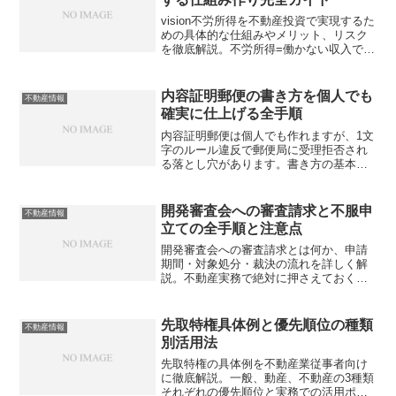
vision不労所得を不動産投資で実現するた
めの具体的な仕組みやメリット、リスク
を徹底解説。不労所得=働かない収入では
ない意外な真実を知っていますか？
内容証明郵便の書き方を個人でも
不動産情報
確実に仕上げる全手順
内容証明郵便は個人でも作れますが、1文
字のルール違反で郵便局に受理拒否され
る落とし穴があります。書き方の基本ル
ールから費用・文例・e内容証明まで、初
めての方が確実に送れるよう詳しく解説
します。あなたは正しい手順を踏めてい
開発審査会への審査請求と不服申
不動産情報
ますか？
立ての全手順と注意点
開発審査会への審査請求とは何か、申請
期間・対象処分・裁決の流れを詳しく解
説。不動産実務で絶対に押さえておくべ
き期限や法改正の変更点とは？
先取特権具体例と優先順位の種類
不動産情報
別活用法
先取特権の具体例を不動産業従事者向け
に徹底解説。一般、動産、不動産の3種類
それぞれの優先順位と実務での活用ポイ