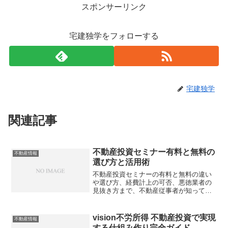
スポンサーリンク
宅建独学をフォローする
宅建独学
関連記事
不動産投資セミナー有料と無料の
不動産情報
選び方と活用術
不動産投資セミナーの有料と無料の違い
や選び方、経費計上の可否、悪徳業者の
見抜き方まで、不動産従事者が知ってお
くべき情報を徹底解説。あなたは本当
に"正しい有料セミナー"を選べています
か？
vision不労所得 不動産投資で実現
不動産情報
する仕組み作り完全ガイド