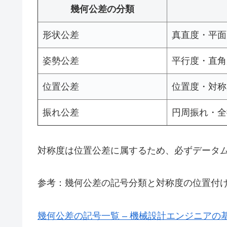
幾何公差の分類
形状公差
真直度・平面
姿勢公差
平行度・直角
位置公差
位置度・対称
振れ公差
円周振れ・全
対称度は位置公差に属するため、必ずデータム
参考：幾何公差の記号分類と対称度の位置付
幾何公差の記号一覧 – 機械設計エンジニアの