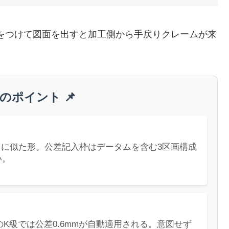
をつけて図面を出すと加工側から手戻りクレームが来
のポイント 📌
」に似た形。公差記入枠はデータムを含む3区画構成
い。
19のK級では公差0.6mmが自動適用される。意図せず