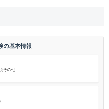
験の基本情報
税その他
）